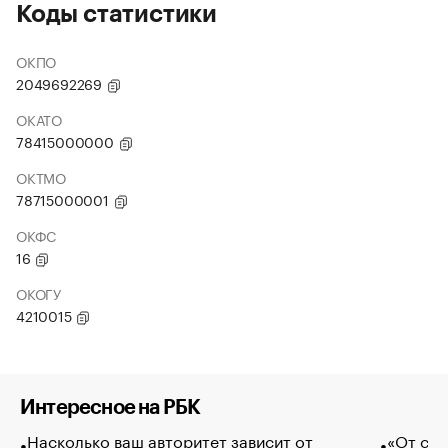
Коды статистики
ОКПО
2049692269
ОКАТО
78415000000
ОКТМО
78715000001
ОКФС
16
ОКОГУ
4210015
Интересное на РБК
Насколько ваш авторитет зависит от
«От спо