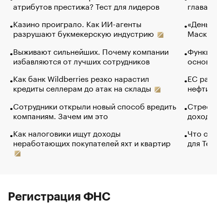
атрибутов престижа? Тест для лидеров
глава к
Казино проиграло. Как ИИ-агенты
«Деньги
разрушают букмекерскую индустрию
Маск в 
Выживают сильнейших. Почему компании
Функции
избавляются от лучших сотрудников
основ э
Как банк Wildberries резко нарастил
ЕС раз
кредиты селлерам до атак на склады
нефти —
Сотрудники открыли новый способ вредить
Стресс 
компаниям. Зачем им это
доходов
Как налоговики ищут доходы
Что обв
неработающих покупателей яхт и квартир
для Tel
Регистрация ФНС