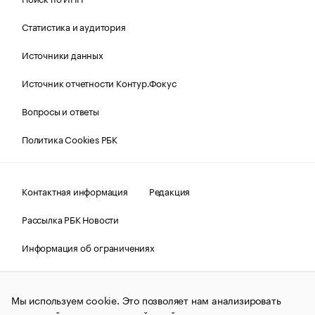
Статистика и аудитория
Источники данных
Источник отчетности Контур.Фокус
Вопросы и ответы
Политика Cookies РБК
Контактная информация
Редакция
Рассылка РБК Новости
Информация об ограничениях
Правовая информация
О соблюдении авторских прав
Мы используем cookie. Это позволяет нам анализировать
© АО «РОСБИЗНЕСКОНСАЛТИНГ»,
1995–2026.
Сообщения
и материалы информационного агентства «РБК»