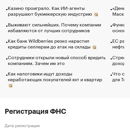
Казино проиграло. Как ИИ-агенты
«Деньги
разрушают букмекерскую индустрию
Маск в 
Выживают сильнейших. Почему компании
Функции
избавляются от лучших сотрудников
основ э
Как банк Wildberries резко нарастил
ЕС раз
кредиты селлерам до атак на склады
нефти —
Сотрудники открыли новый способ вредить
Стресс 
компаниям. Зачем им это
доходов
Как налоговики ищут доходы
Что обв
неработающих покупателей яхт и квартир
для Tel
Регистрация ФНС
Дата регистрации