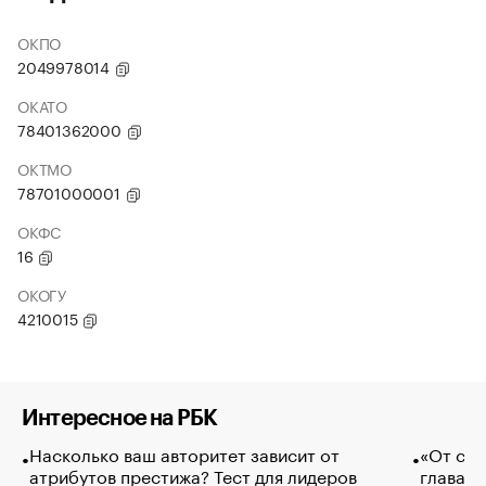
ОКПО
2049978014
ОКАТО
78401362000
ОКТМО
78701000001
ОКФС
16
ОКОГУ
4210015
Интересное на РБК
Насколько ваш авторитет зависит от
«От спо
атрибутов престижа? Тест для лидеров
глава к