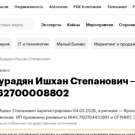
асли
Недвижимость
Autonews
РБК Компании
Телеканал
Р
К Курсы
РБК Life
Тренды
Визионеры
Национальные проекты
Эксперты
Кейсы
Мероприятия
О прое
онный клуб
Исследования
Кредитные рейтинги
Франшизы
Г
терия
IT и технологии
Малый бизнес
Маркетинг и прода
Проверка контрагентов
Политика
Экономика
Бизнес
урадян Ишхан Степанович
ы
ВЛЕНО
урадян Ишхан Степанович 
62700008802
шхан Степанович зарегистрирован 04.02.2026, в регионе — Яросл
ревозкам. ИП присвоены реквизиты ИНН: 760704432981 и ОГРНИП
ы из публичных государственных источников.
ия носит справочный характер и сгенерирована на основании данных из откр