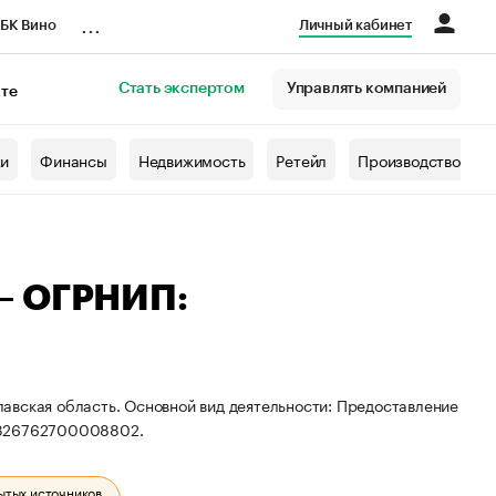
...
БК Вино
Личный кабинет
Стать экспертом
Управлять компанией
кте
азета
жи
Финансы
Недвижимость
Ретейл
Производство
— ОГРНИП:
авская область. Основной вид деятельности: Предоставление
: 326762700008802.
ытых источников.