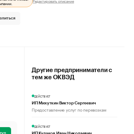
Редактировать описание
мпании.
елиться
Другие предприниматели с
тем же ОКВЭД
ДЕЙСТВУЕТ
ИП Михуткин Виктор Сергеевич
Предоставление услуг по перевозкам
ДЕЙСТВУЕТ
туп
ИП Кулаков Иван Николаевич