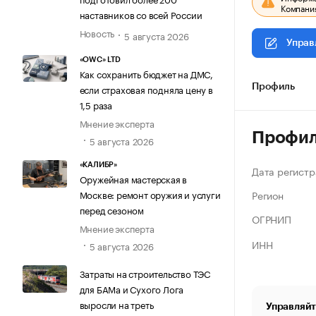
Компания
наставников со всей России
Новость
5 августа 2026
Управ
«OWC» LTD
Как сохранить бюджет на ДМС,
если страховая подняла цену в
Профиль
1,5 раза
Мнение эксперта
Профи
5 августа 2026
«КАЛИБР»
Дата регистр
Оружейная мастерская в
Регион
Москве: ремонт оружия и услуги
перед сезоном
ОГРНИП
Мнение эксперта
ИНН
5 августа 2026
Затраты на строительство ТЭС
для БАМа и Сухого Лога
выросли на треть
Управляйт