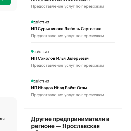
Предоставление услуг по перевозкам
ДЕЙСТВУЕТ
ИП Сурьянинова Любовь Сергеевна
Предоставление услуг по перевозкам
ДЕЙСТВУЕТ
ИП Соколов Илья Валерьевич
Предоставление услуг по перевозкам
ДЕЙСТВУЕТ
ИП Ибадов Ибад Райят Оглы
Предоставление услуг по перевозкам
ля
«От спорта тело стареет иначе». Как живет глава ко
Другие предприниматели в
создавшей GTA
регионе — Ярославская