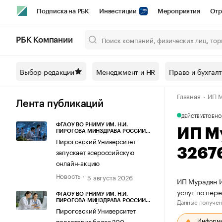
Подписка на РБК
Инвестиции
Мероприятия
Отр
Спорт
Школа управления РБК
РБК Образование
РБ
РБК Компании
Город
Стиль
Крипто
РБК Бизнес-среда
Дискусси
Выбор редакции
Менеджмент и HR
Право и бухгал
Спецпроекты СПб
Конференции СПб
Спецпроекты
Главная
ИП М
Технологии и медиа
Финансы
Рынок наличной валют
Лента публикаций
ДЕЙСТВУЕТ
ОБНО
ФГАОУ ВО РНИМУ ИМ. Н.И.
ИП М
ПИРОГОВА МИНЗДРАВА РОССИИ
(ПИРОГОВСКИЙ УНИВЕРСИТЕТ)
Пироговский Университет
3267
запускает всероссийскую
онлайн-акцию
Новость
5 августа 2026
ИП Мурадян И
услуг по пе
ФГАОУ ВО РНИМУ ИМ. Н.И.
Данные получен
ПИРОГОВА МИНЗДРАВА РОССИИ
(ПИРОГОВСКИЙ УНИВЕРСИТЕТ)
Пироговский Университет
Информац
подготовил более 200