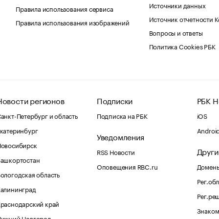
Источники данных
Правила использования сервиса
Источник отчетности 
Правила использования изображений
Вопросы и ответы
Политика Cookies РБК
Новости регионов
Подписки
РБК Н
анкт-Петербург и область
Подписка на РБК
iOS
катеринбург
Androi
Уведомления
Новосибирск
Други
RSS Новости
Башкортостан
Оповещения RBC.ru
Домены
ологодская область
Рег.об
Калининград
Рег.ре
раснодарский край
Знаком
Нижний Новгород