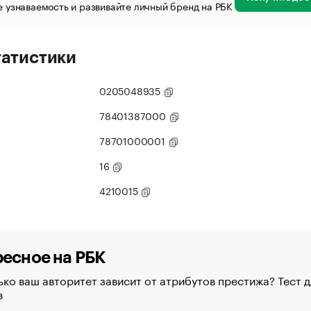
 узнаваемость и развивайте личный бренд на РБК
татистики
0205048935
78401387000
78701000001
16
4210015
есное на РБК
ко ваш авторитет зависит от атрибутов престижа? Тест д
в