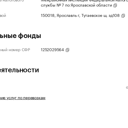
службы № 7 по Ярославской области
вой
150018, Ярославль г, Тутаевское ш, зд108
ьные фонды
нный номер СФР
1252029564
еятельности
ие услуг по перевозкам