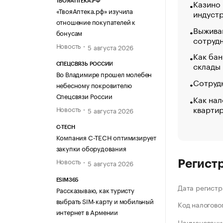
Казино
ТВОЯАПТЕКА.РФ
«ТвояАптека.рф» изучила
индуст
отношение покупателей к
Выжива
бонусам
сотруд
Новость
5 августа 2026
Как бан
склады
СПЕЦСВЯЗЬ РОССИИ
Во Владимире прошел молебен
Сотрудн
небесному покровителю
Спецсвязи России
Как нал
кварти
Новость
5 августа 2026
C-TECH
Компания C-TECH оптимизирует
закупки оборудования
Новость
5 августа 2026
Регист
ESIM365
Дата регистр
Рассказываю, как туристу
выбрать SIM-карту и мобильный
Код налогово
интернет в Армении
Наименование