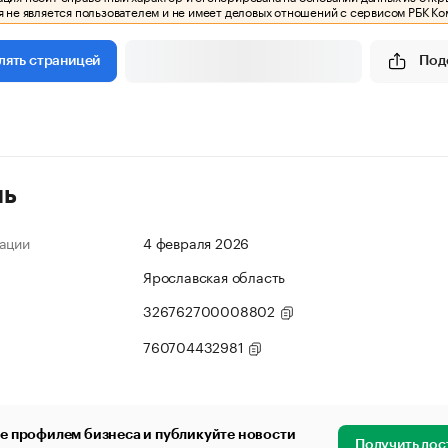
 не является пользователем и не имеет деловых отношений с сервисом РБК Ко
Под
лять страницей
ль
ации
4 февраля 2026
Ярославская область
326762700008802
760704432981
е профилем бизнеса и публикуйте новости
Получить дос