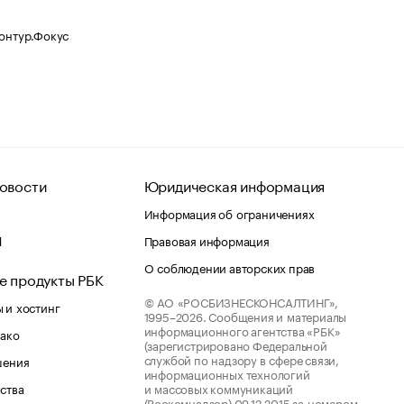
Контур.Фокус
овости
Юридическая информация
Информация об ограничениях
d
Правовая информация
О соблюдении авторских прав
е продукты РБК
© АО «РОСБИЗНЕСКОНСАЛТИНГ»,
 и хостинг
1995–2026.
Сообщения и материалы
информационного агентства «РБК»
лако
(зарегистрировано Федеральной
службой по надзору в сфере связи,
шения
информационных технологий
ства
и массовых коммуникаций
(Роскомнадзор) 09.12.2015 за номером