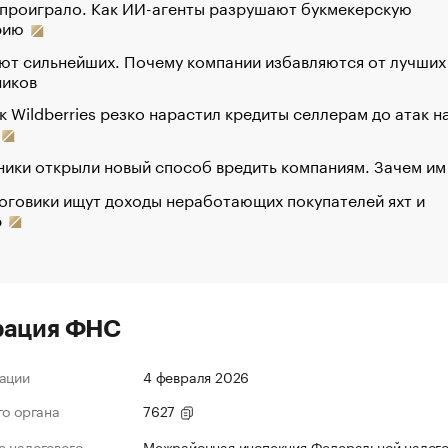
 проиграло. Как ИИ-агенты разрушают букмекерскую
рию
ют сильнейших. Почему компании избавляются от лучших
ников
к Wildberries резко нарастил кредиты селлерам до атак н
ики открыли новый способ вредить компаниям. Зачем им
оговики ищут доходы неработающих покупателей яхт и
р
рация ФНС
ации
4 февраля 2026
го органа
7627
 налогового
Межрайонная инспекция Федеральной налог