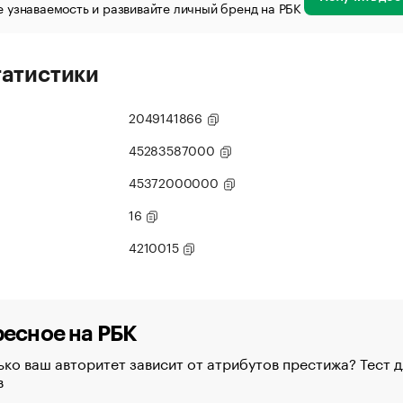
 узнаваемость и развивайте личный бренд на РБК
татистики
2049141866
45283587000
45372000000
16
4210015
есное на РБК
ко ваш авторитет зависит от атрибутов престижа? Тест д
в