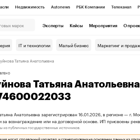
асли
Недвижимость
Autonews
РБК Компании
Телеканал
Р
К Курсы
РБК Life
Тренды
Визионеры
Национальные проекты
Эксперты
Кейсы
Мероприятия
О прое
онный клуб
Исследования
Кредитные рейтинги
Франшизы
Г
терия
IT и технологии
Малый бизнес
Маркетинг и прода
Проверка контрагентов
Политика
Экономика
Бизнес
уйнова Татьяна Анатольевна
ы
ВЛЕНО
уйнова Татьяна Анатольевн
74600022033
атьяна Анатольевна зарегистрирован 16.01.2026, в регионе — г. Мо
 за вознаграждение или на договорной основе. ИП присвоены ре
ы из публичных государственных источников.
ия носит справочный характер и сгенерирована на основании данных из откр