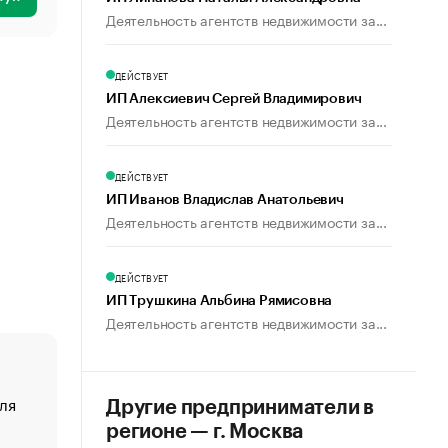
Деятельность агентств недвижимости за...
ДЕЙСТВУЕТ
ИП Алексиевич Сергей Владимирович
Деятельность агентств недвижимости за...
ДЕЙСТВУЕТ
ИП Иванов Владислав Анатольевич
Деятельность агентств недвижимости за...
ДЕЙСТВУЕТ
ИП Трушкина Альбина Рямисовна
Деятельность агентств недвижимости за...
ля
«От спорта тело стареет иначе». Как живет глава ко
Другие предприниматели в
создавшей GTA
регионе — г. Москва