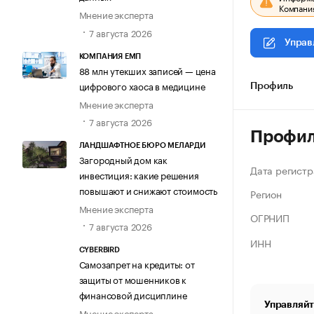
Компания
Мнение эксперта
7 августа 2026
Управ
КОМПАНИЯ ЕМП
88 млн утекших записей — цена
цифрового хаоса в медицине
Профиль
Мнение эксперта
7 августа 2026
Профи
ЛАНДШАФТНОЕ БЮРО МЕЛАРДИ
Загородный дом как
Дата регистр
инвестиция: какие решения
повышают и снижают стоимость
Регион
Мнение эксперта
ОГРНИП
7 августа 2026
ИНН
CYBERBIRD
Самозапрет на кредиты: от
защиты от мошенников к
финансовой дисциплине
Управляйт
Мнение эксперта