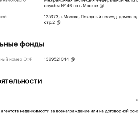
службы № 46 по г. Москве
вой
125373, г.Москва, Походный проезд, домовлад
стр.2
ьные фонды
нный номер СФР
1399521044
еятельности
 агентств недвижимости за вознаграждение или на договорной осн