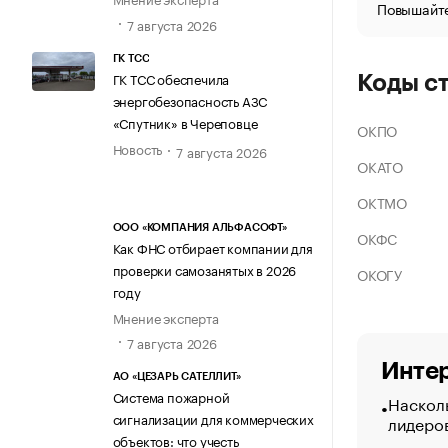
Повышайте
7 августа 2026
ГК ТСС
ГК ТСС обеспечила
Коды с
энергобезопасность АЗС
«Спутник» в Череповце
ОКПО
Новость
7 августа 2026
ОКАТО
ОКТМО
ООО «КОМПАНИЯ АЛЬФАСОФТ»
ОКФС
Как ФНС отбирает компании для
проверки самозанятых в 2026
ОКОГУ
году
Мнение эксперта
7 августа 2026
Интер
АО «ЦЕЗАРЬ САТЕЛЛИТ»
Система пожарной
Насколь
сигнализации для коммерческих
лидеро
объектов: что учесть