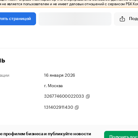
 не является пользователем и не имеет деловых отношений с сервисом РБК Ко
Под
лять страницей
ль
ации
16 января 2026
г. Москва
326774600022033
131402911430
е профилем бизнеса и публикуйте новости
Получить дос