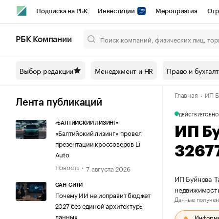
Подписка на РБК
Инвестиции
Мероприятия
Отр
Спорт
Школа управления РБК
РБК Образование
РБ
РБК Компании
Город
Стиль
Крипто
РБК Бизнес-среда
Дискусси
Выбор редакции
Менеджмент и HR
Право и бухгал
Спецпроекты СПб
Конференции СПб
Спецпроекты
Главная
ИП Б
Технологии и медиа
Финансы
Рынок наличной валют
Лента публикаций
ДЕЙСТВУЕТ
ОБНО
«БАЛТИЙСКИЙ ЛИЗИНГ»
ИП Б
«Балтийский лизинг» провел
презентации кроссоверов Li
3267
Auto
Новость
7 августа 2026
ИП Буйнова Т
САН-СИТИ
недвижимости
Почему ИИ не исправит бюджет
Данные получен
2027 без единой архитектуры
данных
Информац