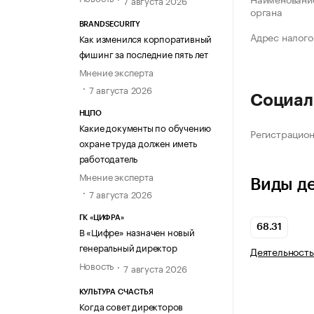
органа
BRANDSECURITY
Адрес налого
Как изменился корпоративный
фишинг за последние пять лет
Мнение эксперта
7 августа 2026
Социал
НЦПО
Какие документы по обучению
Регистрацио
охране труда должен иметь
работодатель
Мнение эксперта
Виды д
7 августа 2026
ГК «ЦИФРА»
68.31
В «Цифре» назначен новый
генеральный директор
Деятельность
Новость
7 августа 2026
КУЛЬТУРА СЧАСТЬЯ
Когда совет директоров