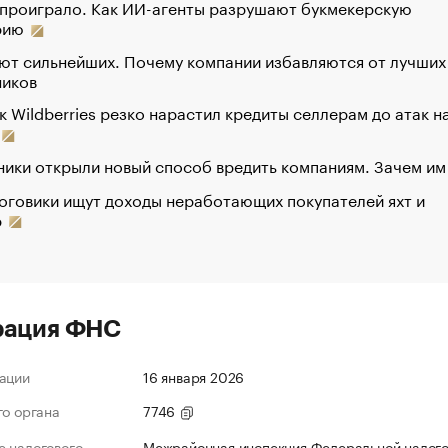
 проиграло. Как ИИ-агенты разрушают букмекерскую
рию
ют сильнейших. Почему компании избавляются от лучших
ников
к Wildberries резко нарастил кредиты селлерам до атак н
ики открыли новый способ вредить компаниям. Зачем им
оговики ищут доходы неработающих покупателей яхт и
р
рация ФНС
ации
16 января 2026
го органа
7746
 налогового
Межрайонная инспекция Федеральной налог