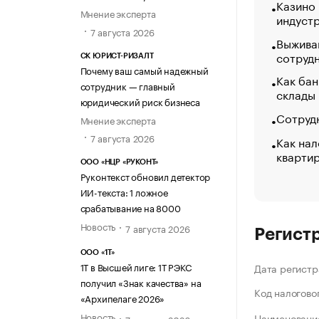
Казино
Мнение эксперта
индуст
7 августа 2026
Выжива
сотруд
СК ЮРИСТ-РИЗАЛТ
Почему ваш самый надежный
Как бан
сотрудник — главный
склады
юридический риск бизнеса
Сотрудн
Мнение эксперта
7 августа 2026
Как нал
кварти
ООО «НЦР «РУКОНТ»
Руконтекст обновил детектор
ИИ-текста: 1 ложное
срабатывание на 8000
Новость
7 августа 2026
Регист
ООО «1Т»
1Т в Высшей лиге: 1Т РЭКС
Дата регистр
получил «Знак качества» на
Код налогово
«Архипелаге 2026»
Новость
Наименование
7 августа 2026