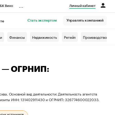
...
БК Вино
Личный кабинет
Стать экспертом
Управлять компанией
кте
азета
жи
Финансы
Недвижимость
Ретейл
Производство
а — ОГРНИП:
сква. Основной вид деятельности: Деятельность агентств
квизиты ИНН: 131402911430 и ОГРНИП: 326774600022033.
ытых источников.