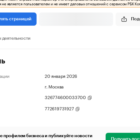
 не является пользователем и не имеет деловых отношений с сервисом РБК Ко
Под
лять страницей
 деятельности
ль
ации
20 января 2026
г. Москва
326774600033700
772619731927
е профилем бизнеса и публикуйте новости
Получить дос