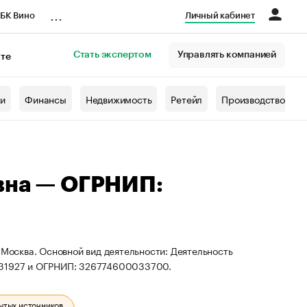
...
БК Вино
Личный кабинет
Стать экспертом
Управлять компанией
кте
азета
жи
Финансы
Недвижимость
Ретейл
Производство
вна — ОГРНИП:
 Москва. Основной вид деятельности: Деятельность
9731927 и ОГРНИП: 326774600033700.
ытых источников.