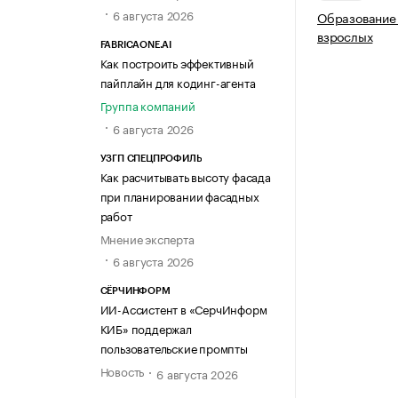
6 августа 2026
Образование 
взрослых
FABRICAONE.AI
Как построить эффективный
пайплайн для кодинг-агента
Группа компаний
6 августа 2026
УЗГП СПЕЦПРОФИЛЬ
Как расчитывать высоту фасада
при планировании фасадных
работ
Мнение эксперта
6 августа 2026
СЁРЧИНФОРМ
ИИ-Ассистент в «СерчИнформ
КИБ» поддержал
пользовательские промпты
Новость
6 августа 2026