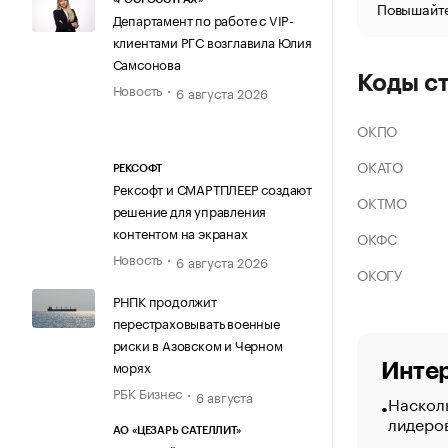
Повышайте
Департамент по работе с VIP-
клиентами РГС возглавила Юлия
Самсонова
Коды с
Новость
6 августа 2026
ОКПО
ОКАТО
РЕКСОФТ
Рексофт и СМАРТПЛЕЕР создают
ОКТМО
решение для управления
контентом на экранах
ОКФС
Новость
6 августа 2026
ОКОГУ
РНПК продолжит
перестраховывать военные
риски в Азовском и Черном
морях
Интер
РБК Бизнес
6 августа
Насколь
лидеро
АО «ЦЕЗАРЬ САТЕЛЛИТ»