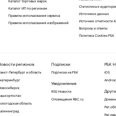
Каталог торговых марок
Статистика и аудитори
Каталог ИП по регионам
Источники данных
Правила использования сервиса
Источник отчетности 
Правила использования изображений
Вопросы и ответы
Политика Cookies РБК
Новости регионов
Подписки
РБК Н
анкт-Петербург и область
Подписка на РБК
iOS
катеринбург
Androi
Уведомления
Новосибирск
Други
RSS Новости
Башкортостан
Оповещения RBC.ru
Домены
ологодская область
Рег.об
Калининград
Рег.ре