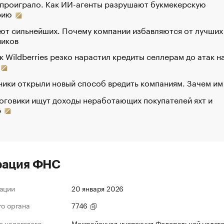
 проиграло. Как ИИ-агенты разрушают букмекерскую
рию
ют сильнейших. Почему компании избавляются от лучших
ников
к Wildberries резко нарастил кредиты селлерам до атак н
ики открыли новый способ вредить компаниям. Зачем им
оговики ищут доходы неработающих покупателей яхт и
р
рация ФНС
ации
20 января 2026
го органа
7746
 налогового
Межрайонная инспекция Федеральной налог