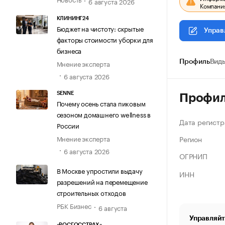
6 августа 2026
Компания
КЛИНИНГ24
Бюджет на чистоту: скрытые
Управ
факторы стоимости уборки для
бизнеса
Мнение эксперта
Профиль
Виды
6 августа 2026
SENNE
Профи
Почему осень стала пиковым
сезоном домашнего wellness в
Дата регистр
России
Регион
Мнение эксперта
6 августа 2026
ОГРНИП
В Москве упростили выдачу
ИНН
разрешений на перемещение
строительных отходов
РБК Бизнес
6 августа
Управляйт
«РОСГОССТРАХ»