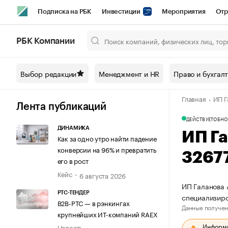
Подписка на РБК
Инвестиции
Мероприятия
Отр
Спорт
Школа управления РБК
РБК Образование
РБ
РБК Компании
Город
Стиль
Крипто
РБК Бизнес-среда
Дискусси
Выбор редакции
Менеджмент и HR
Право и бухгал
Спецпроекты СПб
Конференции СПб
Спецпроекты
Главная
ИП Г
Технологии и медиа
Финансы
Рынок наличной валют
Лента публикаций
ДЕЙСТВУЕТ
ОБНО
ДИНАМИКА
ИП Г
Как за одно утро найти падение
конверсии на 96% и превратить
3267
его в рост
Кейс
6 августа 2026
ИП Галанова 
РТС-ТЕНДЕР
специализиро
В2В-РТС — в рэнкингах
Данные получен
крупнейших ИТ-компаний RAEX
Информац
Новость