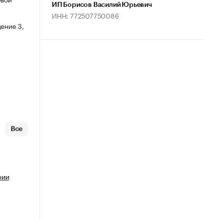
ИП Борисов Василий Юрьевич
ИНН: 772507750086
ение 3,
Все
фии