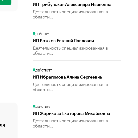
ИП Трибунская Александра Ивановна
Деятельность специализированная в
области...
ДЕЙСТВУЕТ
ИП Рожков Евгений Павлович
Деятельность специализированная в
области...
ДЕЙСТВУЕТ
ИП Ибрагимова Алина Сергеевна
Деятельность специализированная в
области...
ДЕЙСТВУЕТ
ИП Жарикова Екатерина Михайловна
Деятельность специализированная в
ля
«От спорта тело стареет иначе». Как живет глава ко
области...
создавшей GTA