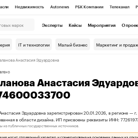
асли
Недвижимость
Autonews
РБК Компании
Телеканал
Р
К Курсы
РБК Life
Тренды
Визионеры
Национальные проекты
Эксперты
Кейсы
Мероприятия
О прое
онный клуб
Исследования
Кредитные рейтинги
Франшизы
Г
терия
IT и технологии
Малый бизнес
Маркетинг и прода
Проверка контрагентов
Политика
Экономика
Бизнес
аланова Анастасия Эдуардовна
ы
ВЛЕНО
аланова Анастасия Эдуардо
74600033700
Анастасия Эдуардовна зарегистрирован 20.01.2026, в регионе — г.
ванная в области дизайна. ИП присвоены реквизиты ИНН: 77261
ы из публичных государственных источников.
ия носит справочный характер и сгенерирована на основании данных из откр