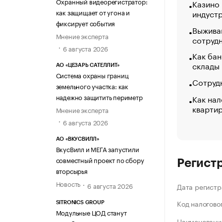
Охранный видеорегистратор:
Казино
как защищает от угона и
индуст
фиксирует события
Выжива
Мнение эксперта
сотруд
6 августа 2026
Как бан
склады
АО «ЦЕЗАРЬ САТЕЛЛИТ»
Система охраны границ
Сотрудн
земельного участка: как
надежно защитить периметр
Как нал
кварти
Мнение эксперта
6 августа 2026
АО «ВКУСВИЛЛ»
ВкусВилл и МЕГА запустили
совместный проект по сбору
Регист
вторсырья
Новость
6 августа 2026
Дата регистр
Код налогово
SITRONICS GROUP
Модульные ЦОД станут
Наименование