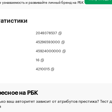
 узнаваемость и развивайте личный бренд на РБК
татистики
2049378537
45296593000
45924000000
16
4210015
есное на РБК
ко ваш авторитет зависит от атрибутов престижа? Тест д
в