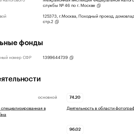
службы № 46 по г. Москве
вой
125373, г.Москва, Походный проезд, домовлад
стр.2
ьные фонды
нный номер СФР
1399644739
еятельности
74.20
ОСНОВНОЙ
 специализированная в
Деятельность в области фотогра
йна
96.02