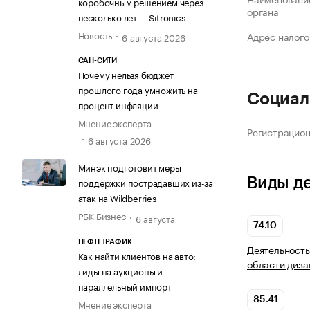
коробочным решением через
органа
несколько лет — Sitronics
Новость
Адрес налого
6 августа 2026
САН-СИТИ
Почему нельзя бюджет
прошлого года умножить на
Социал
процент инфляции
Мнение эксперта
Регистрацио
6 августа 2026
Минэк подготовит меры
Виды д
поддержки пострадавших из-за
атак на Wildberries
РБК Бизнес
6 августа
74.10
НЕФТЕТРАФИК
Деятельность
Как найти клиентов на авто:
области диза
лиды на аукционы и
параллельный импорт
85.41
Мнение эксперта