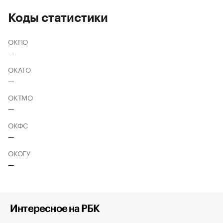
Коды статистики
ОКПО
—
ОКАТО
—
ОКТМО
—
ОКФС
—
ОКОГУ
—
Интересное на РБК