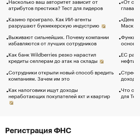
Насколько ваш авторитет зависит от
«От спо
атрибутов престижа? Тест для лидеров
глава к
Казино проиграло. Как ИИ-агенты
«Деньги
разрушают букмекерскую индустрию
Маск в 
Выживают сильнейших. Почему компании
Функции
избавляются от лучших сотрудников
основ э
Как банк Wildberries резко нарастил
ЕС раз
кредиты селлерам до атак на склады
нефти —
Сотрудники открыли новый способ вредить
Стресс 
компаниям. Зачем им это
доходов
Как налоговики ищут доходы
Что обв
неработающих покупателей яхт и квартир
для Tel
Регистрация ФНС