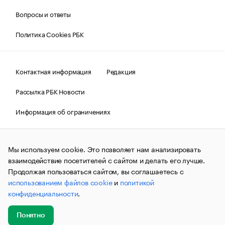
Вопросы и ответы
Политика Cookies РБК
Контактная информация
Редакция
Рассылка РБК Новости
Информация об ограничениях
Правовая информация
О соблюдении авторских прав
Мы используем cookie. Это позволяет нам анализировать
© АО «РОСБИЗНЕСКОНСАЛТИНГ»,
1995–2026.
Сообщения
и материалы информационного агентства «РБК»
взаимодействие посетителей с сайтом и делать его лучше.
(зарегистрировано Федеральной службой по надзору в сфере
Продолжая пользоваться сайтом, вы соглашаетесь с
связи, информационных технологий и массовых
использованием файлов cookie
и
политикой
коммуникаций (Роскомнадзор) 09.12.2015 за номером ИА
№ФС77-63848) сопровождаются пометкой «РБК». Отдельные
конфиденциальности
.
публикации могут содержать информацию,
не предназначенную для пользователей
до 18 лет.
companycardsfeedback@rbc.ru
Понятно