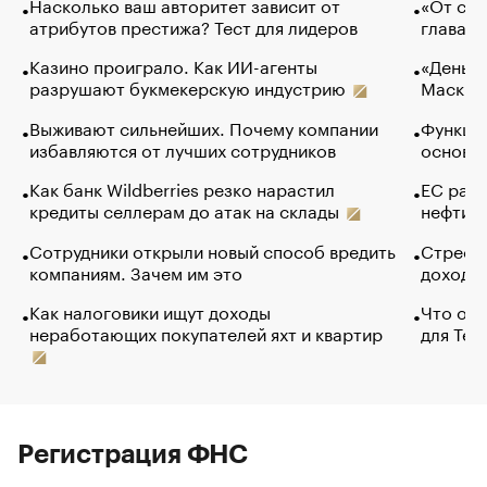
Насколько ваш авторитет зависит от
«От спо
атрибутов престижа? Тест для лидеров
глава к
Казино проиграло. Как ИИ-агенты
«Деньги
разрушают букмекерскую индустрию
Маск в 
Выживают сильнейших. Почему компании
Функции
избавляются от лучших сотрудников
основ э
Как банк Wildberries резко нарастил
ЕС раз
кредиты селлерам до атак на склады
нефти —
Сотрудники открыли новый способ вредить
Стресс 
компаниям. Зачем им это
доходов
Как налоговики ищут доходы
Что обв
неработающих покупателей яхт и квартир
для Tel
Регистрация ФНС