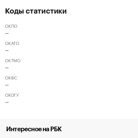
Коды статистики
ОКПО
—
ОКАТО
—
ОКТМО
—
ОКФС
—
ОКОГУ
—
Интересное на РБК