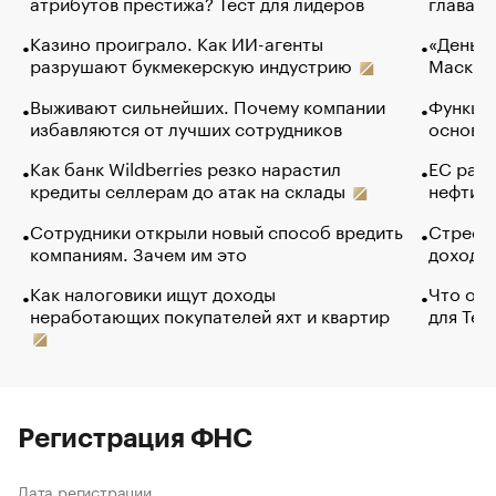
атрибутов престижа? Тест для лидеров
глава к
Казино проиграло. Как ИИ-агенты
«Деньги
разрушают букмекерскую индустрию
Маск в 
Выживают сильнейших. Почему компании
Функции
избавляются от лучших сотрудников
основ э
Как банк Wildberries резко нарастил
ЕС раз
кредиты селлерам до атак на склады
нефти —
Сотрудники открыли новый способ вредить
Стресс 
компаниям. Зачем им это
доходов
Как налоговики ищут доходы
Что обв
неработающих покупателей яхт и квартир
для Tel
Регистрация ФНС
Дата регистрации