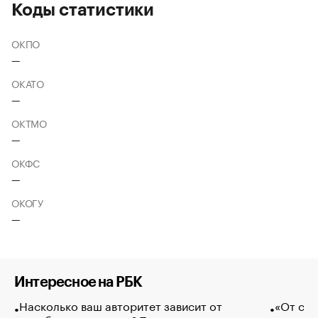
Коды статистики
ОКПО
—
ОКАТО
—
ОКТМО
—
ОКФС
—
ОКОГУ
—
Интересное на РБК
Насколько ваш авторитет зависит от
«От спо