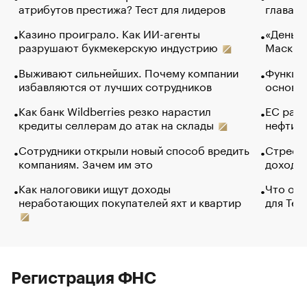
атрибутов престижа? Тест для лидеров
глава к
Казино проиграло. Как ИИ-агенты
«Деньги
разрушают букмекерскую индустрию
Маск в 
Выживают сильнейших. Почему компании
Функции
избавляются от лучших сотрудников
основ э
Как банк Wildberries резко нарастил
ЕС раз
кредиты селлерам до атак на склады
нефти —
Сотрудники открыли новый способ вредить
Стресс 
компаниям. Зачем им это
доходов
Как налоговики ищут доходы
Что обв
неработающих покупателей яхт и квартир
для Tel
Регистрация ФНС