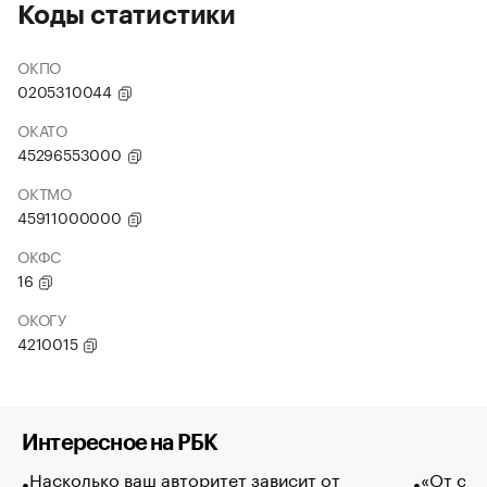
Коды статистики
ОКПО
0205310044
ОКАТО
45296553000
ОКТМО
45911000000
ОКФС
16
ОКОГУ
4210015
Интересное на РБК
Насколько ваш авторитет зависит от
«От спо