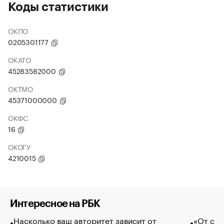
Коды статистики
ОКПО
0205301177
ОКАТО
45283582000
ОКТМО
45371000000
ОКФС
16
ОКОГУ
4210015
Интересное на РБК
Насколько ваш авторитет зависит от
«От спо