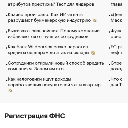
атрибутов престижа? Тест для лидеров
глава к
Казино проиграло. Как ИИ-агенты
«Деньги
разрушают букмекерскую индустрию
Маск в 
Выживают сильнейших. Почему компании
Функции
избавляются от лучших сотрудников
основ э
Как банк Wildberries резко нарастил
ЕС раз
кредиты селлерам до атак на склады
нефти —
Сотрудники открыли новый способ вредить
Стресс 
компаниям. Зачем им это
доходов
Как налоговики ищут доходы
Что обв
неработающих покупателей яхт и квартир
для Tel
Регистрация ФНС