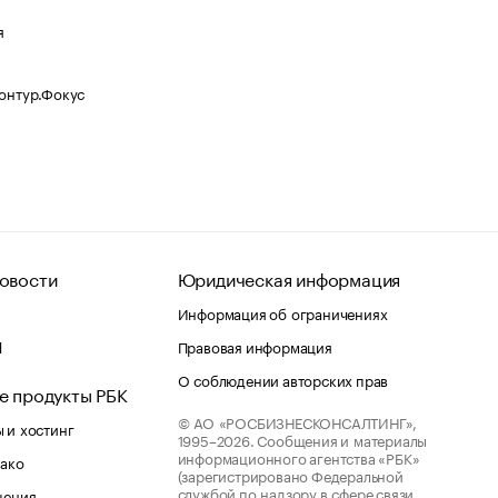
я
Контур.Фокус
овости
Юридическая информация
Информация об ограничениях
d
Правовая информация
О соблюдении авторских прав
е продукты РБК
© АО «РОСБИЗНЕСКОНСАЛТИНГ»,
 и хостинг
1995–2026.
Сообщения и материалы
информационного агентства «РБК»
лако
(зарегистрировано Федеральной
службой по надзору в сфере связи,
шения