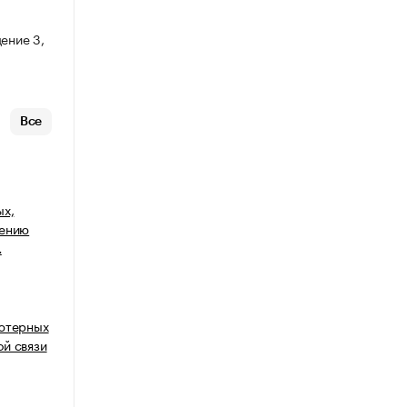
ение 3,
Все
ых,
щению
…
ьютерных
й связи