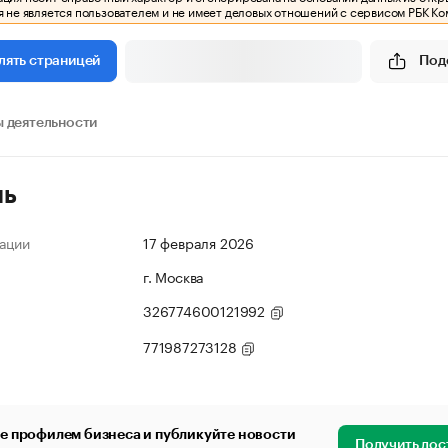
 не является пользователем и не имеет деловых отношений с сервисом РБК Ко
Под
лять страницей
 деятельности
ль
ации
17 февраля 2026
г. Москва
326774600121992
771987273128
е профилем бизнеса и публикуйте новости
Получить дос