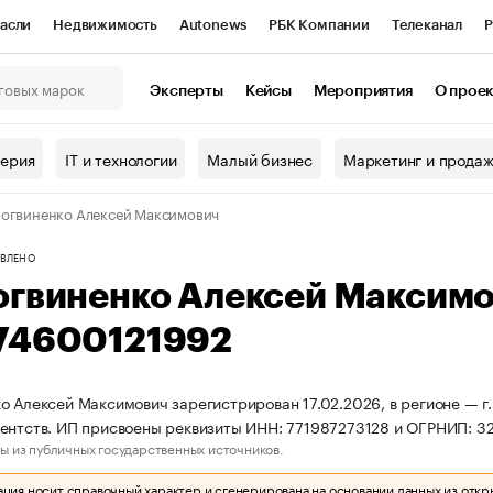
асли
Недвижимость
Autonews
РБК Компании
Телеканал
Р
К Курсы
РБК Life
Тренды
Визионеры
Национальные проекты
Эксперты
Кейсы
Мероприятия
О прое
онный клуб
Исследования
Кредитные рейтинги
Франшизы
Г
терия
IT и технологии
Малый бизнес
Маркетинг и прода
Проверка контрагентов
Политика
Экономика
Бизнес
огвиненко Алексей Максимович
ы
ВЛЕНО
огвиненко Алексей Максим
74600121992
о Алексей Максимович зарегистрирован 17.02.2026, в регионе — г.
ентств. ИП присвоены реквизиты ИНН: 771987273128 и ОГРНИП: 3
ы из публичных государственных источников.
ия носит справочный характер и сгенерирована на основании данных из откр