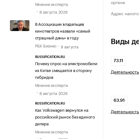
органа
Мнение эксперта
8 августа 2026
Адрес налого
В Ассоциации владельцев
кинотеатров назвали «самый
страшный день» в году
Виды д
РБК Бизнес
8 августа
RUSSIFICATION.RU
73.11
Почему спрос на электромобили
из Китая смещается в сторону
Деятельность
гибридов
Мнение эксперта
8 августа 2026
63.91
RUSSIFICATION.RU
Как Volkswagen вернулся на
Деятельность
российский рынок без единого
дилера
Мнение эксперта