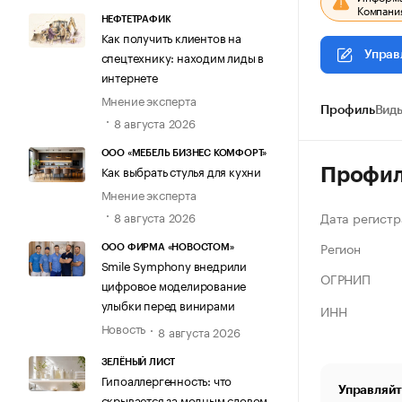
Компания
НЕФТЕТРАФИК
Как получить клиентов на
спецтехнику: находим лиды в
Управ
интернете
Мнение эксперта
Профиль
Виды
8 августа 2026
ООО «МЕБЕЛЬ БИЗНЕС КОМФОРТ»
Как выбрать стулья для кухни
Профи
Мнение эксперта
Дата регистр
8 августа 2026
Регион
ООО ФИРМА «НОВОСТОМ»
Smile Symphony внедрили
ОГРНИП
цифровое моделирование
улыбки перед винирами
ИНН
Новость
8 августа 2026
ЗЕЛЁНЫЙ ЛИСТ
Гипоаллергенность: что
Управляйт
скрывается за модным словом