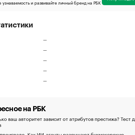
 узнаваемость и развивайте личный бренд на РБК
татистики
—
—
—
—
—
есное на РБК
ко ваш авторитет зависит от атрибутов престижа? Тест д
в
 проиграло. Как ИИ-агенты разрушают букмекерскую