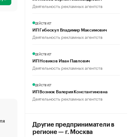
Деятельность рекламных агентств
ДЕЙСТВУЕТ
ИП Гибескул Владимир Максимович
Деятельность рекламных агентств
ДЕЙСТВУЕТ
ИП Новиков Иван Павлович
Деятельность рекламных агентств
ДЕЙСТВУЕТ
ИП Вознюк Валерия Константиновна
Деятельность рекламных агентств
ля
«От спорта тело стареет иначе». Как живет глава ко
Другие предприниматели в
создавшей GTA
регионе — г. Москва
«Деньги будут не нужны»: что рассказал Маск в инт