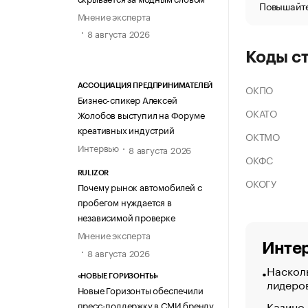
Повышайте
Мнение эксперта
8 августа 2026
Коды с
ОКПО
АССОЦИАЦИЯ ПРЕДПРИНИМАТЕЛЕЙ
Бизнес-спикер Алексей
ОКАТО
Жолобов выступил на Форуме
креативных индустрий
ОКТМО
Интервью
8 августа 2026
ОКФС
RULIZOR
ОКОГУ
Почему рынок автомобилей с
пробегом нуждается в
независимой проверке
Мнение эксперта
Интер
8 августа 2026
Насколь
«НОВЫЕ ГОРИЗОНТЫ»
лидеро
Новые Горизонты обеспечили
Казино
пресс-поддержку в СМИ бренду