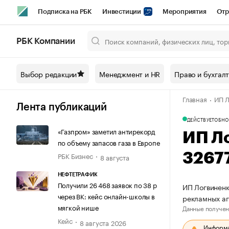
Подписка на РБК
Инвестиции
Мероприятия
Отр
Спорт
Школа управления РБК
РБК Образование
РБ
РБК Компании
Город
Стиль
Крипто
РБК Бизнес-среда
Дискусси
Выбор редакции
Менеджмент и HR
Право и бухгал
Спецпроекты СПб
Конференции СПб
Спецпроекты
Главная
ИП Л
Технологии и медиа
Финансы
Рынок наличной валют
Лента публикаций
ДЕЙСТВУЕТ
ОБНО
«Газпром» заметил антирекорд
ИП Л
по объему запасов газа в Европе
РБК Бизнес
3267
8 августа
НЕФТЕТРАФИК
Получили 26 468 заявок по 38 р
ИП Логвиненк
через ВК: кейс онлайн-школы в
рекламных аг
мягкой нише
Данные получен
Кейс
8 августа 2026
Информац