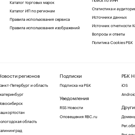
Каталог торговых марок
Статистика и аудитори
Каталог ИП по регионам
Источники данных
Правила использования сервиса
Источник отчетности 
Правила использования изображений
Вопросы и ответы
Политика Cookies РБК
Новости регионов
Подписки
РБК Н
анкт-Петербург и область
Подписка на РБК
iOS
катеринбург
Androi
Уведомления
Новосибирск
Други
RSS Новости
Башкортостан
Оповещения RBC.ru
Домены
ологодская область
Рег.об
Калининград
Рег.ре