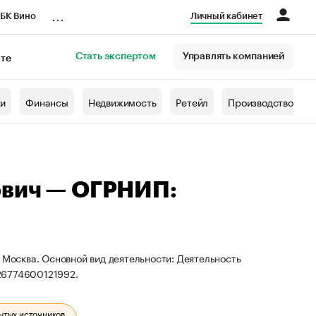
...
БК Вино
Личный кабинет
Стать экспертом
Управлять компанией
кте
азета
жи
Финансы
Недвижимость
Ретейл
Производство
ович — ОГРНИП:
 Москва. Основной вид деятельности: Деятельность
26774600121992.
ытых источников.