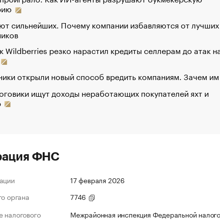
рию
ют сильнейших. Почему компании избавляются от лучших
ников
к Wildberries резко нарастил кредиты селлерам до атак н
ики открыли новый способ вредить компаниям. Зачем им
оговики ищут доходы неработающих покупателей яхт и
р
рация ФНС
ации
17 февраля 2026
го органа
7746
 налогового
Межрайонная инспекция Федеральной налог