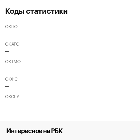
Коды статистики
ОКПО
—
ОКАТО
—
ОКТМО
—
ОКФС
—
ОКОГУ
—
Интересное на РБК