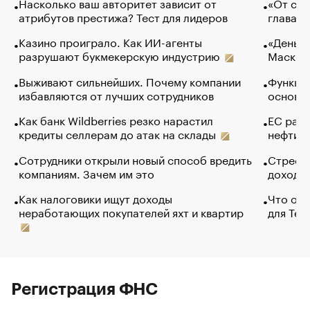
Насколько ваш авторитет зависит от
«От спо
атрибутов престижа? Тест для лидеров
глава к
Казино проиграло. Как ИИ-агенты
«Деньги
разрушают букмекерскую индустрию
Маск в 
Выживают сильнейших. Почему компании
Функции
избавляются от лучших сотрудников
основ э
Как банк Wildberries резко нарастил
ЕС раз
кредиты селлерам до атак на склады
нефти —
Сотрудники открыли новый способ вредить
Стресс 
компаниям. Зачем им это
доходов
Как налоговики ищут доходы
Что обв
неработающих покупателей яхт и квартир
для Tel
Регистрация ФНС