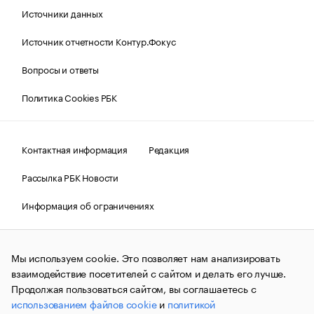
Источники данных
Источник отчетности Контур.Фокус
Вопросы и ответы
Политика Cookies РБК
Контактная информация
Редакция
Рассылка РБК Новости
Информация об ограничениях
Правовая информация
О соблюдении авторских прав
Мы используем cookie. Это позволяет нам анализировать
© АО «РОСБИЗНЕСКОНСАЛТИНГ»,
1995–2026.
Сообщения
и материалы информационного агентства «РБК»
взаимодействие посетителей с сайтом и делать его лучше.
(зарегистрировано Федеральной службой по надзору в сфере
Продолжая пользоваться сайтом, вы соглашаетесь с
связи, информационных технологий и массовых
использованием файлов cookie
и
политикой
коммуникаций (Роскомнадзор) 09.12.2015 за номером ИА