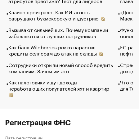
атрибутов престижа? Тест для лидеров
глава к
Казино проиграло. Как ИИ-агенты
«Деньги
разрушают букмекерскую индустрию
Маск в 
Выживают сильнейших. Почему компании
Функции
избавляются от лучших сотрудников
основ э
Как банк Wildberries резко нарастил
ЕС раз
кредиты селлерам до атак на склады
нефти —
Сотрудники открыли новый способ вредить
Стресс 
компаниям. Зачем им это
доходов
Как налоговики ищут доходы
Что обв
неработающих покупателей яхт и квартир
для Tel
Регистрация ФНС
Дата регистрации