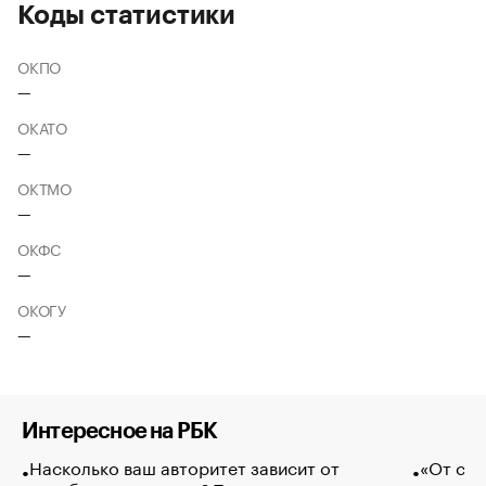
Коды статистики
ОКПО
—
ОКАТО
—
ОКТМО
—
ОКФС
—
ОКОГУ
—
Интересное на РБК
Насколько ваш авторитет зависит от
«От спо