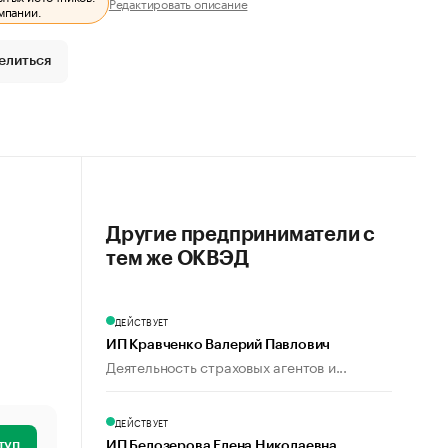
Редактировать описание
мпании.
елиться
Другие предприниматели с
тем же ОКВЭД
ДЕЙСТВУЕТ
ИП Кравченко Валерий Павлович
Деятельность страховых агентов и...
ДЕЙСТВУЕТ
туп
ИП Белозерова Елена Николаевна