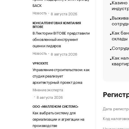
Казино
БАСК
индуст
Новость
8 августа 2026
Выжива
сотруд
КОНСАЛТИНГОВАЯ КОМПАНИЯ
BITOBE
Как бан
В Лектории BITOBE представили
склады
обновленный инструмент
оценки лидеров
Сотрудн
Новость
8 августа 2026
Как нал
кварти
VPROEKTE
Управление строительством: как
студия реализует
архитектурный проект дома
Мнение эксперта
Регист
8 августа 2026
ООО «МАЛЛЕНОМ СИСТЕМС»
Дата регистр
Как выбрать систему для
Код налогово
сериализации и агрегации на
производстве
Наименование