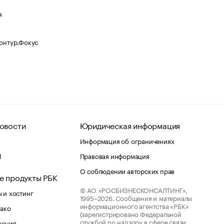
я
Контур.Фокус
овости
Юридическая информация
Информация об ограничениях
d
Правовая информация
О соблюдении авторских прав
е продукты РБК
© АО «РОСБИЗНЕСКОНСАЛТИНГ»,
 и хостинг
1995–2026.
Сообщения и материалы
информационного агентства «РБК»
лако
(зарегистрировано Федеральной
службой по надзору в сфере связи,
шения