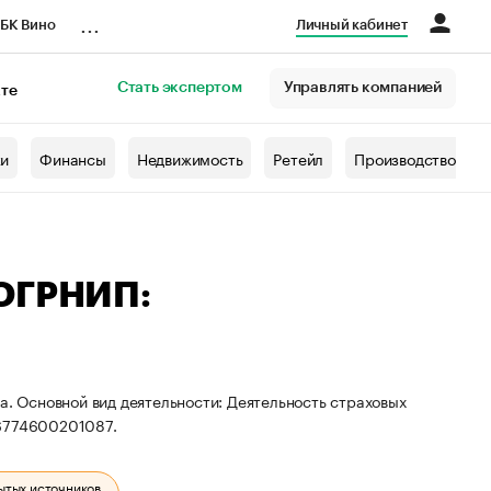
...
БК Вино
Личный кабинет
Стать экспертом
Управлять компанией
кте
азета
жи
Финансы
Недвижимость
Ретейл
Производство
 ОГРНИП:
а. Основной вид деятельности: Деятельность страховых
26774600201087.
ытых источников.