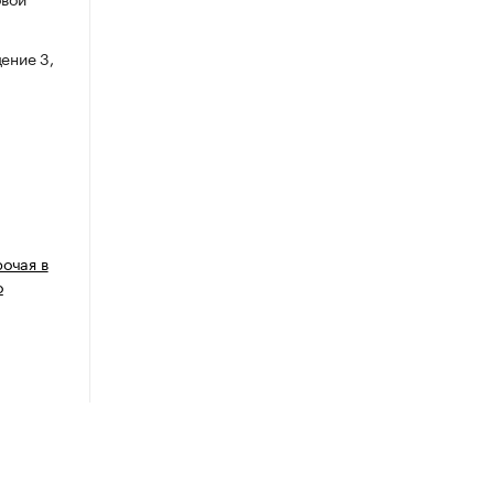
ение 3,
рочая в
о