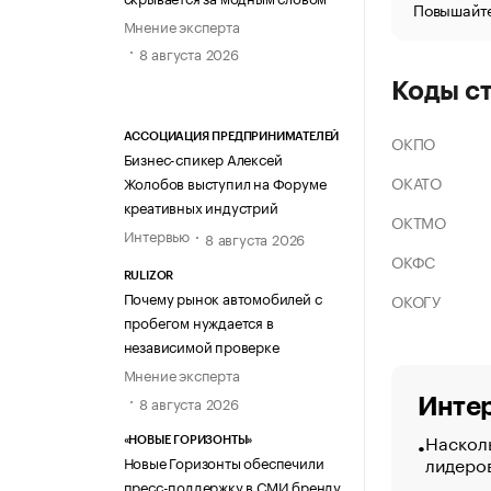
Повышайте
Мнение эксперта
8 августа 2026
Коды с
ОКПО
АССОЦИАЦИЯ ПРЕДПРИНИМАТЕЛЕЙ
Бизнес-спикер Алексей
ОКАТО
Жолобов выступил на Форуме
креативных индустрий
ОКТМО
Интервью
8 августа 2026
ОКФС
RULIZOR
Почему рынок автомобилей с
ОКОГУ
пробегом нуждается в
независимой проверке
Мнение эксперта
8 августа 2026
Интер
Насколь
«НОВЫЕ ГОРИЗОНТЫ»
лидеро
Новые Горизонты обеспечили
пресс-поддержку в СМИ бренду