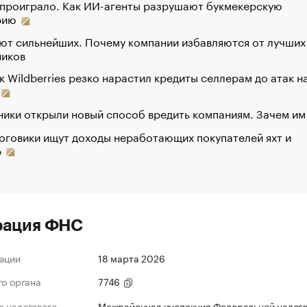
 проиграло. Как ИИ-агенты разрушают букмекерскую
рию
ют сильнейших. Почему компании избавляются от лучших
ников
к Wildberries резко нарастил кредиты селлерам до атак н
ики открыли новый способ вредить компаниям. Зачем им
оговики ищут доходы неработающих покупателей яхт и
р
рация ФНС
ации
18 марта 2026
го органа
7746
 налогового
Межрайонная инспекция Федеральной налог