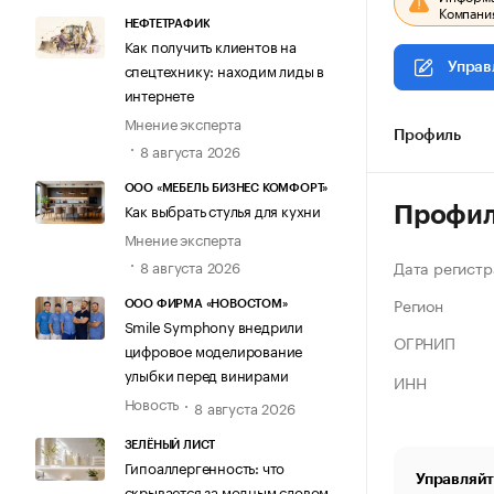
Компания
НЕФТЕТРАФИК
Как получить клиентов на
спецтехнику: находим лиды в
Управ
интернете
Мнение эксперта
Профиль
8 августа 2026
ООО «МЕБЕЛЬ БИЗНЕС КОМФОРТ»
Как выбрать стулья для кухни
Профи
Мнение эксперта
Дата регистр
8 августа 2026
Регион
ООО ФИРМА «НОВОСТОМ»
Smile Symphony внедрили
ОГРНИП
цифровое моделирование
улыбки перед винирами
ИНН
Новость
8 августа 2026
ЗЕЛЁНЫЙ ЛИСТ
Гипоаллергенность: что
Управляйт
скрывается за модным словом