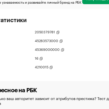
 узнаваемость и развивайте личный бренд на РБК
татистики
2050379781
45283573000
45369000000
16
4210015
есное на РБК
ко ваш авторитет зависит от атрибутов престижа? Тест д
в