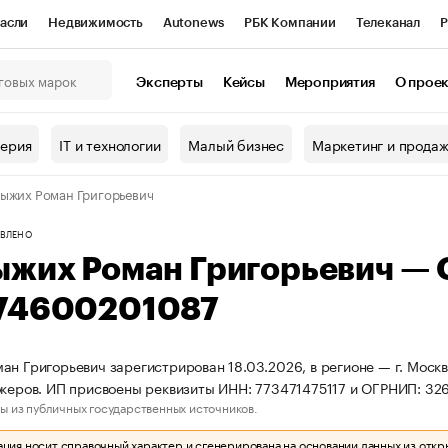
асли
Недвижимость
Autonews
РБК Компании
Телеканал
Р
К Курсы
РБК Life
Тренды
Визионеры
Национальные проекты
Эксперты
Кейсы
Мероприятия
О прое
онный клуб
Исследования
Кредитные рейтинги
Франшизы
Г
терия
IT и технологии
Малый бизнес
Маркетинг и прода
Проверка контрагентов
Политика
Экономика
Бизнес
ыжих Роман Григорьевич
ы
ВЛЕНО
ыжих Роман Григорьевич —
74600201087
ан Григорьевич зарегистрирован 18.03.2026, в регионе — г. Москв
океров. ИП присвоены реквизиты ИНН: 773471475117 и ОГРНИП: 3
ы из публичных государственных источников.
ия носит справочный характер и сгенерирована на основании данных из откр