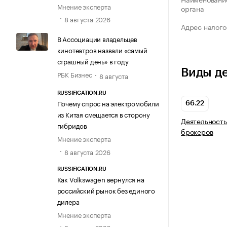
Мнение эксперта
органа
8 августа 2026
Адрес налого
В Ассоциации владельцев
кинотеатров назвали «самый
страшный день» в году
Виды д
РБК Бизнес
8 августа
RUSSIFICATION.RU
Почему спрос на электромобили
66.22
из Китая смещается в сторону
Деятельность
гибридов
брокеров
Мнение эксперта
8 августа 2026
RUSSIFICATION.RU
Как Volkswagen вернулся на
российский рынок без единого
дилера
Мнение эксперта