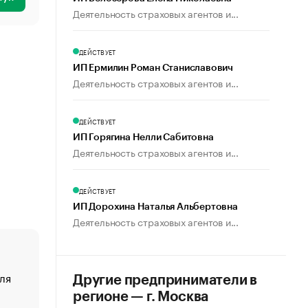
Деятельность страховых агентов и...
ДЕЙСТВУЕТ
ИП Ермилин Роман Станиславович
Деятельность страховых агентов и...
ДЕЙСТВУЕТ
ИП Горягина Нелли Сабитовна
Деятельность страховых агентов и...
ДЕЙСТВУЕТ
ИП Дорохина Наталья Альбертовна
Деятельность страховых агентов и...
ля
«От спорта тело стареет иначе». Как живет глава ко
Другие предприниматели в
создавшей GTA
регионе — г. Москва