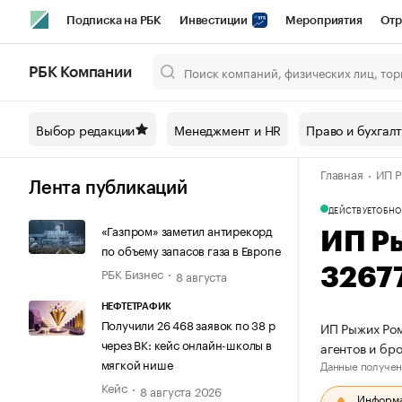
Подписка на РБК
Инвестиции
Мероприятия
Отр
Спорт
Школа управления РБК
РБК Образование
РБ
РБК Компании
Город
Стиль
Крипто
РБК Бизнес-среда
Дискусси
Выбор редакции
Менеджмент и HR
Право и бухгал
Спецпроекты СПб
Конференции СПб
Спецпроекты
Главная
ИП Р
Технологии и медиа
Финансы
Рынок наличной валют
Лента публикаций
ДЕЙСТВУЕТ
ОБНО
«Газпром» заметил антирекорд
ИП Р
по объему запасов газа в Европе
РБК Бизнес
3267
8 августа
НЕФТЕТРАФИК
Получили 26 468 заявок по 38 р
ИП Рыжих Ром
через ВК: кейс онлайн-школы в
агентов и бр
мягкой нише
Данные получен
Кейс
8 августа 2026
Информац