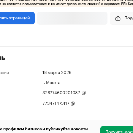
 не является пользователем и не имеет деловых отношений с сервисом РБК Ко
Под
лять страницей
ль
ации
18 марта 2026
г. Москва
326774600201087
773471475117
е профилем бизнеса и публикуйте новости
Получить дос