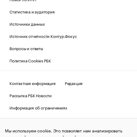
Статистика и аудитория
Источники данных
Источник отчетности Контур.Фокус
Вопросы и ответы
Политика Cookies РБК
Контактная информация
Редакция
Рассылка РБК Новости
Информация об ограничениях
Правовая информация
О соблюдении авторских прав
Мы используем cookie. Это позволяет нам анализировать
© АО «РОСБИЗНЕСКОНСАЛТИНГ»,
1995–2026.
Сообщения
и материалы информационного агентства «РБК»