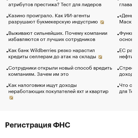
атрибутов престижа? Тест для лидеров
глава к
Казино проиграло. Как ИИ-агенты
«Деньги
разрушают букмекерскую индустрию
Маск в 
Выживают сильнейших. Почему компании
Функции
избавляются от лучших сотрудников
основ э
Как банк Wildberries резко нарастил
ЕС раз
кредиты селлерам до атак на склады
нефти —
Сотрудники открыли новый способ вредить
Стресс 
компаниям. Зачем им это
доходов
Как налоговики ищут доходы
Что обв
неработающих покупателей яхт и квартир
для Tel
Регистрация ФНС