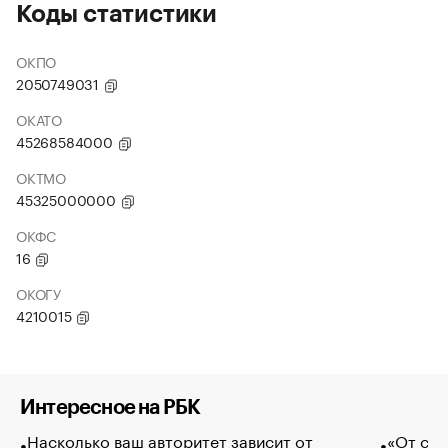
Коды статистики
ОКПО
2050749031
ОКАТО
45268584000
ОКТМО
45325000000
ОКФС
16
ОКОГУ
4210015
Интересное на РБК
Насколько ваш авторитет зависит от
«От спо