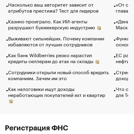
Насколько ваш авторитет зависит от
«От спо
атрибутов престижа? Тест для лидеров
глава к
Казино проиграло. Как ИИ-агенты
«Деньги
разрушают букмекерскую индустрию
Маск в 
Выживают сильнейших. Почему компании
Функции
избавляются от лучших сотрудников
основ э
Как банк Wildberries резко нарастил
ЕС раз
кредиты селлерам до атак на склады
нефти —
Сотрудники открыли новый способ вредить
Стресс 
компаниям. Зачем им это
доходов
Как налоговики ищут доходы
Что обв
неработающих покупателей яхт и квартир
для Tel
Регистрация ФНС