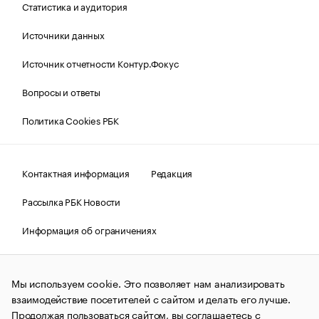
Статистика и аудитория
Источники данных
Источник отчетности Контур.Фокус
Вопросы и ответы
Политика Cookies РБК
Контактная информация
Редакция
Рассылка РБК Новости
Информация об ограничениях
Правовая информация
О соблюдении авторских прав
Мы используем cookie. Это позволяет нам анализировать
© АО «РОСБИЗНЕСКОНСАЛТИНГ»,
1995–2026.
Сообщения
и материалы информационного агентства «РБК»
взаимодействие посетителей с сайтом и делать его лучше.
(зарегистрировано Федеральной службой по надзору в сфере
Продолжая пользоваться сайтом, вы соглашаетесь с
связи, информационных технологий и массовых