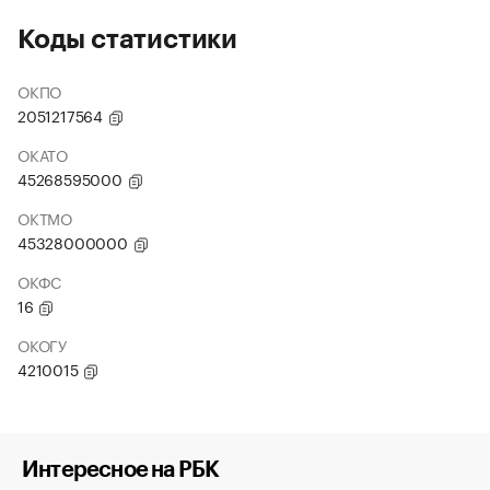
Коды статистики
ОКПО
2051217564
ОКАТО
45268595000
ОКТМО
45328000000
ОКФС
16
ОКОГУ
4210015
Интересное на РБК