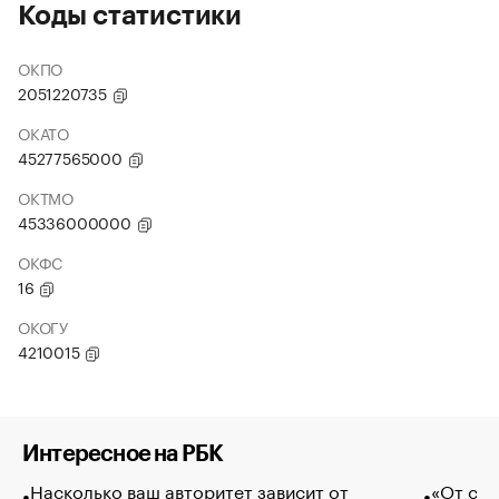
Коды статистики
ОКПО
2051220735
ОКАТО
45277565000
ОКТМО
45336000000
ОКФС
16
ОКОГУ
4210015
Интересное на РБК
Насколько ваш авторитет зависит от
«От спо