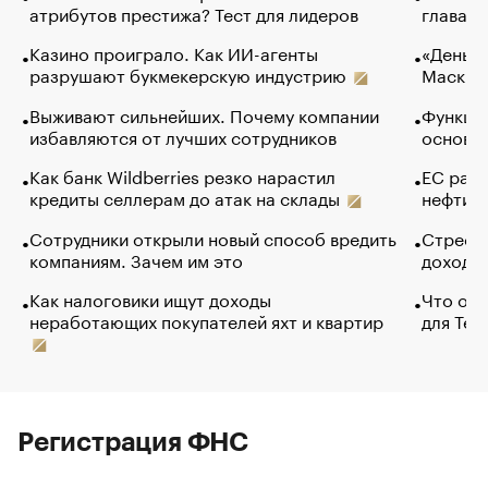
атрибутов престижа? Тест для лидеров
глава к
Казино проиграло. Как ИИ-агенты
«Деньги
разрушают букмекерскую индустрию
Маск в 
Выживают сильнейших. Почему компании
Функции
избавляются от лучших сотрудников
основ э
Как банк Wildberries резко нарастил
ЕС раз
кредиты селлерам до атак на склады
нефти —
Сотрудники открыли новый способ вредить
Стресс 
компаниям. Зачем им это
доходов
Как налоговики ищут доходы
Что обв
неработающих покупателей яхт и квартир
для Tel
Регистрация ФНС