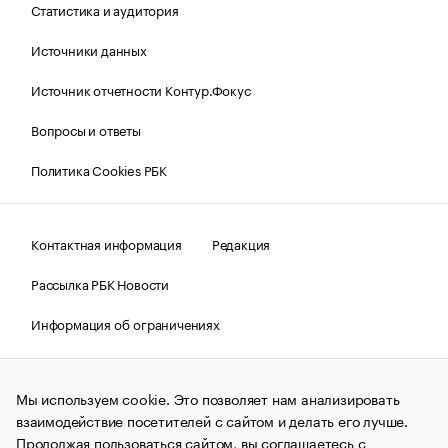
Статистика и аудитория
Источники данных
Источник отчетности Контур.Фокус
Вопросы и ответы
Политика Cookies РБК
Контактная информация
Редакция
Рассылка РБК Новости
Информация об ограничениях
Правовая информация
О соблюдении авторских прав
Мы используем cookie. Это позволяет нам анализировать
© АО «РОСБИЗНЕСКОНСАЛТИНГ»,
1995–2026.
Сообщения
и материалы информационного агентства «РБК»
взаимодействие посетителей с сайтом и делать его лучше.
(зарегистрировано Федеральной службой по надзору в сфере
Продолжая пользоваться сайтом, вы соглашаетесь с