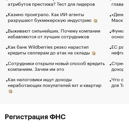
атрибутов престижа? Тест для лидеров
глава к
Казино проиграло. Как ИИ-агенты
«Деньги
разрушают букмекерскую индустрию
Маск в 
Выживают сильнейших. Почему компании
Функции
избавляются от лучших сотрудников
основ э
Как банк Wildberries резко нарастил
ЕС раз
кредиты селлерам до атак на склады
нефти —
Сотрудники открыли новый способ вредить
Стресс 
компаниям. Зачем им это
доходов
Как налоговики ищут доходы
Что обв
неработающих покупателей яхт и квартир
для Tel
Регистрация ФНС