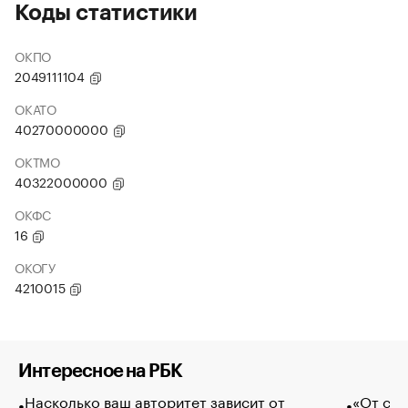
Коды статистики
ОКПО
2049111104
ОКАТО
40270000000
ОКТМО
40322000000
ОКФС
16
ОКОГУ
4210015
Интересное на РБК
Насколько ваш авторитет зависит от
«От спо