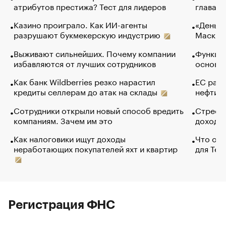
атрибутов престижа? Тест для лидеров
глава к
Казино проиграло. Как ИИ-агенты
«Деньги
разрушают букмекерскую индустрию
Маск в 
Выживают сильнейших. Почему компании
Функции
избавляются от лучших сотрудников
основ э
Как банк Wildberries резко нарастил
ЕС раз
кредиты селлерам до атак на склады
нефти —
Сотрудники открыли новый способ вредить
Стресс 
компаниям. Зачем им это
доходов
Как налоговики ищут доходы
Что обв
неработающих покупателей яхт и квартир
для Tel
Регистрация ФНС