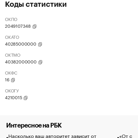
Коды статистики
ОКПО
2049107348
ОКАТО
40285000000
ОКТМО
40382000000
ОКФС
16
ОКОГУ
4210015
Интересное на РБК
Насколько ваш авторитет зависит от
«От спо