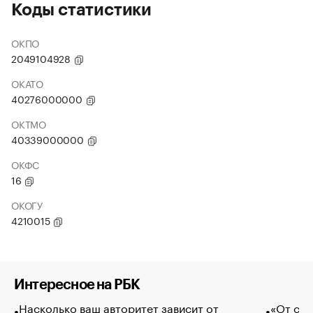
Коды статистики
ОКПО
2049104928
ОКАТО
40276000000
ОКТМО
40339000000
ОКФС
16
ОКОГУ
4210015
Интересное на РБК
Насколько ваш авторитет зависит от
«От спо