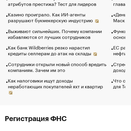
атрибутов престижа? Тест для лидеров
глава к
Казино проиграло. Как ИИ-агенты
«Деньги
разрушают букмекерскую индустрию
Маск в 
Выживают сильнейших. Почему компании
Функции
избавляются от лучших сотрудников
основ э
Как банк Wildberries резко нарастил
ЕС раз
кредиты селлерам до атак на склады
нефти —
Сотрудники открыли новый способ вредить
Стресс 
компаниям. Зачем им это
доходов
Как налоговики ищут доходы
Что обв
неработающих покупателей яхт и квартир
для Tel
Регистрация ФНС