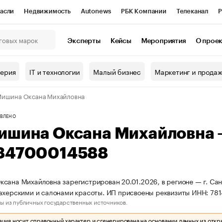
асли
Недвижимость
Autonews
РБК Компании
Телеканал
Р
К Курсы
РБК Life
Тренды
Визионеры
Национальные проекты
Эксперты
Кейсы
Мероприятия
О прое
онный клуб
Исследования
Кредитные рейтинги
Франшизы
Г
терия
IT и технологии
Малый бизнес
Маркетинг и прода
Проверка контрагентов
Политика
Экономика
Бизнес
Мишина Оксана Михайловна
ы
ВЛЕНО
ишина Оксана Михайловна
84700014588
сана Михайловна зарегистрирован 20.01.2026, в регионе — г. Сан
махерскими и салонами красоты. ИП присвоены реквизиты ИНН: 
ы из публичных государственных источников.
ия носит справочный характер и сгенерирована на основании данных из откр