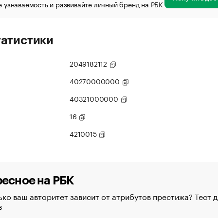
 узнаваемость и развивайте личный бренд на РБК
татистики
2049182112
40270000000
40321000000
16
4210015
есное на РБК
ко ваш авторитет зависит от атрибутов престижа? Тест д
в