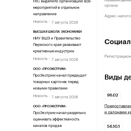
FRC выделило организацию B2B-
органа
мероприятий в отдельное
направление
Адрес налого
Новость
7 августа 2026
ВЫСШАЯ ШКОЛА ЭКОНОМИКИ
НИУ ВШЭ и Правительство
Социал
Пермского края развивают
креативные индустрии
Регистрацио
Новость
7 августа 2026
ООО «ПРОЭКСТРИМ»
ПроЭкстрим начал предаудит
Виды д
товарных карточек перед
новыми правилами
Новость
7 августа 2026
96.02
Предоставлен
ООО «ПРОЭКСТРИМ»
и салонами к
ПроЭкстрим начал раздельно
оценивать эффективность
каналов продаж
56.10.1