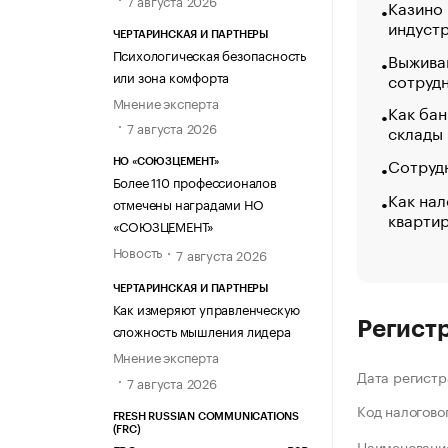
Казино
индуст
ЧЕРТАРИНСКАЯ И ПАРТНЕРЫ
Психологическая безопасность
Выжива
или зона комфорта
сотруд
Мнение эксперта
Как бан
7 августа 2026
склады
Сотрудн
НО «СОЮЗЦЕМЕНТ»
Более 110 профессионалов
Как нал
отмечены наградами НО
кварти
«СОЮЗЦЕМЕНТ»
Новость
7 августа 2026
ЧЕРТАРИНСКАЯ И ПАРТНЕРЫ
Как измеряют управленческую
Регист
сложность мышления лидера
Мнение эксперта
Дата регистр
7 августа 2026
Код налогово
FRESH RUSSIAN COMMUNICATIONS
(FRC)
Наименование