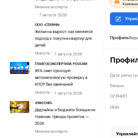
Компания
Мнение эксперта
7 августа 2026
Управ
ООО «СТАВНИ»
Жилье на вырост: как меняется
подход к покупке квартир для
Профиль
Виды
детей
Новость
7 августа 2026
Профи
ГЛАВГОСЭКСПЕРТИЗА РОССИИ
95% смет проходят
Дата регистр
автоматическую проверку в
КПСР без замечаний
Регион
Новость
7 августа 2026
ОГРНИП
«ПМСОФТ»
ИНН
Дедлайны и бюджеты больше не
главные: тренды проектов —
2026
Мнение эксперта
Управляйт