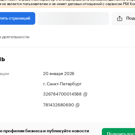
 не является пользователем и не имеет деловых отношений с сервисом РБК Ко
Под
лять страницей
 деятельности
ль
ации
20 января 2026
г. Санкт-Петербург
326784700014588
781432680690
е профилем бизнеса и публикуйте новости
Получить дос