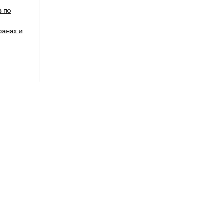
в по
ранах и