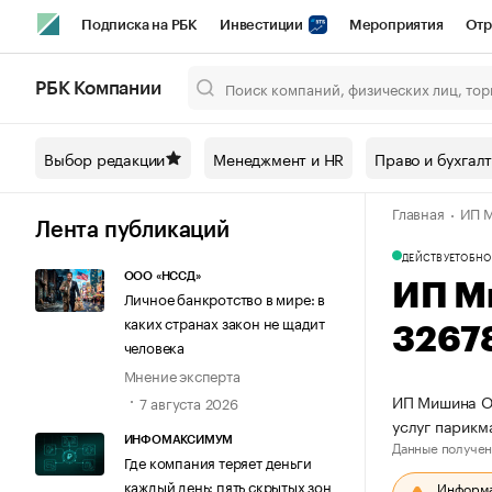
Подписка на РБК
Инвестиции
Мероприятия
Отр
Спорт
Школа управления РБК
РБК Образование
РБ
РБК Компании
Город
Стиль
Крипто
РБК Бизнес-среда
Дискусси
Выбор редакции
Менеджмент и HR
Право и бухгал
Спецпроекты СПб
Конференции СПб
Спецпроекты
Главная
ИП 
Технологии и медиа
Финансы
Рынок наличной валют
Лента публикаций
ДЕЙСТВУЕТ
ОБНО
ООО «НССД»
ИП М
Личное банкротство в мире: в
каких странах закон не щадит
3267
человека
Мнение эксперта
ИП Мишина Ок
7 августа 2026
услуг парик
ИНФОМАКСИМУМ
Данные получен
Где компания теряет деньги
каждый день: пять скрытых зон
Информац