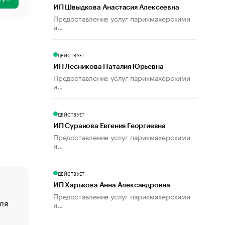
ИП Швыдкова Анастасия Алексеевна
Предоставление услуг парикмахерскими
и...
ДЕЙСТВУЕТ
ИП Лесникова Наталия Юрьевна
Предоставление услуг парикмахерскими
и...
ДЕЙСТВУЕТ
ИП Суранова Евгения Георгиевна
Предоставление услуг парикмахерскими
и...
ДЕЙСТВУЕТ
ИП Харькова Анна Александровна
Предоставление услуг парикмахерскими
ля
«От спорта тело стареет иначе». Как живет глава ко
и...
создавшей GTA