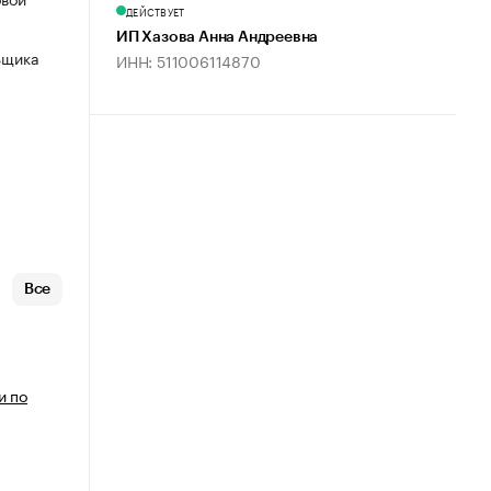
ДЕЙСТВУЕТ
ИП Хазова Анна Андреевна
ьщика
ИНН: 511006114870
Все
и по