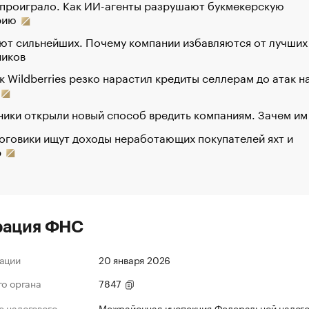
 проиграло. Как ИИ-агенты разрушают букмекерскую
рию
ют сильнейших. Почему компании избавляются от лучших
ников
к Wildberries резко нарастил кредиты селлерам до атак н
ики открыли новый способ вредить компаниям. Зачем им
оговики ищут доходы неработающих покупателей яхт и
р
рация ФНС
ации
20 января 2026
го органа
7847
 налогового
Межрайонная инспекция Федеральной налог