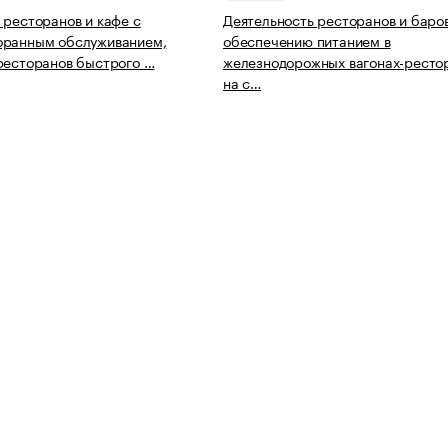
 ресторанов и кафе с
Деятельность ресторанов и баро
оранным обслуживанием,
обеспечению питанием в
ресторанов быстрого …
железнодорожных вагонах-ресто
на с…