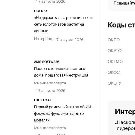
7 августа 2026
Повышайте
GOLDEX
«Не держаться за решения»: как
сеть золотоматов растет на
Коды с
данных
Интервью
ОКПО
7 августа 2026
ОКАТО
ОКТМО
AMS SOFTWARE
Проект отопления частного
ОКФС
дома: пошаговая инструкция
ОКОГУ
Мнение эксперта
7 августа 2026
LCH.LEGAL
Первый рамочный закон об ИИ:
Интер
фокус на фундаментальных
моделях
Насколь
лидеро
Мнение эксперта
7 августа 2026