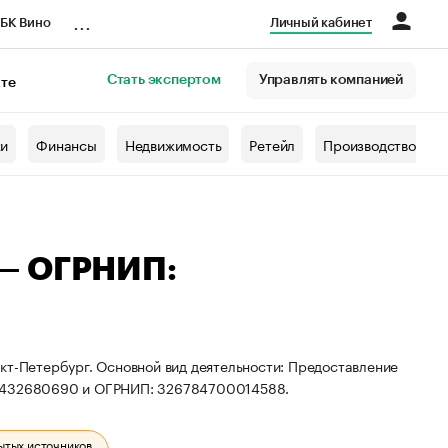
...
БК Вино
Личный кабинет
Стать экспертом
Управлять компанией
кте
азета
жи
Финансы
Недвижимость
Ретейл
Производство
 — ОГРНИП:
кт-Петербург. Основной вид деятельности: Предоставление
781432680690 и ОГРНИП: 326784700014588.
ытых источников.