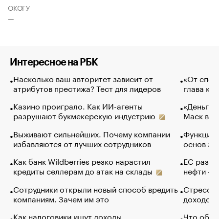
ОКОГУ
—
Интересное на РБК
Насколько ваш авторитет зависит от
«От спор
атрибутов престижа? Тест для лидеров
глава ко
Казино проиграло. Как ИИ-агенты
«Деньги б
разрушают букмекерскую индустрию
Маск в и
Выживают сильнейших. Почему компании
Функции 
избавляются от лучших сотрудников
основ эф
Как банк Wildberries резко нарастил
ЕС разре
кредиты селлерам до атак на склады
нефти — 
Сотрудники открыли новый способ вредить
Стресс о
компаниям. Зачем им это
доходов 
Как налоговики ищут доходы
Что обви