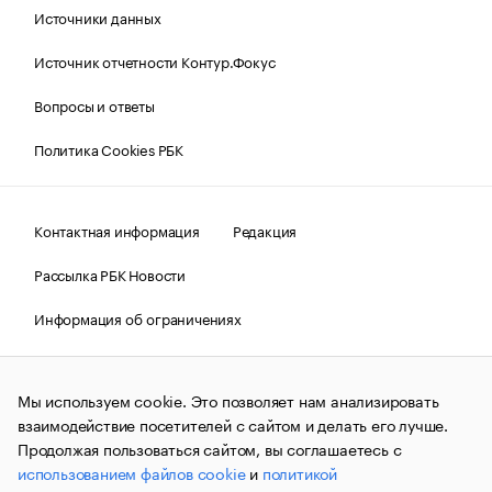
Источники данных
Источник отчетности Контур.Фокус
Вопросы и ответы
Политика Cookies РБК
Контактная информация
Редакция
Рассылка РБК Новости
Информация об ограничениях
Правовая информация
О соблюдении авторских прав
Мы используем cookie. Это позволяет нам анализировать
© АО «РОСБИЗНЕСКОНСАЛТИНГ»,
1995–2026.
Сообщения
и материалы информационного агентства «РБК»
взаимодействие посетителей с сайтом и делать его лучше.
(зарегистрировано Федеральной службой по надзору в сфере
Продолжая пользоваться сайтом, вы соглашаетесь с
связи, информационных технологий и массовых
использованием файлов cookie
и
политикой
коммуникаций (Роскомнадзор) 09.12.2015 за номером ИА
№ФС77-63848) сопровождаются пометкой «РБК». Отдельные