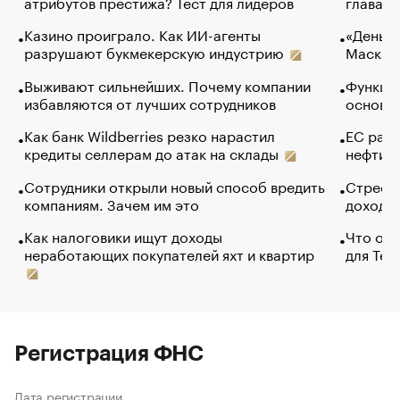
атрибутов престижа? Тест для лидеров
глава к
Казино проиграло. Как ИИ-агенты
«Деньги
разрушают букмекерскую индустрию
Маск в 
Выживают сильнейших. Почему компании
Функции
избавляются от лучших сотрудников
основ э
Как банк Wildberries резко нарастил
ЕС раз
кредиты селлерам до атак на склады
нефти —
Сотрудники открыли новый способ вредить
Стресс 
компаниям. Зачем им это
доходов
Как налоговики ищут доходы
Что обв
неработающих покупателей яхт и квартир
для Tel
Регистрация ФНС
Дата регистрации