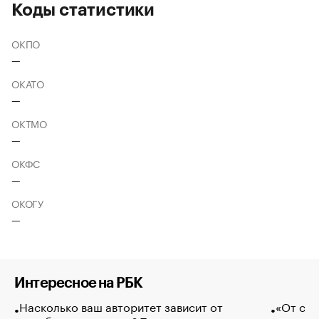
Коды статистики
ОКПО
—
ОКАТО
—
ОКТМО
—
ОКФС
—
ОКОГУ
—
Интересное на РБК
Насколько ваш авторитет зависит от
«От спо