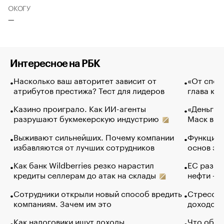
ОКОГУ
—
Интересное на РБК
Насколько ваш авторитет зависит от
«От спор
атрибутов престижа? Тест для лидеров
глава ко
Казино проиграло. Как ИИ-агенты
«Деньги б
разрушают букмекерскую индустрию
Маск в и
Выживают сильнейших. Почему компании
Функции 
избавляются от лучших сотрудников
основ эф
Как банк Wildberries резко нарастил
ЕС разре
кредиты селлерам до атак на склады
нефти — 
Сотрудники открыли новый способ вредить
Стресс о
компаниям. Зачем им это
доходов 
Как налоговики ищут доходы
Что обви