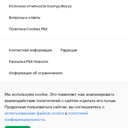
Источник отчетности Контур.Фокус
Вопросы и ответы
Политика Cookies РБК
Контактная информация
Редакция
Рассылка РБК Новости
Информация об ограничениях
Правовая информация
О соблюдении авторских прав
Мы используем cookie. Это позволяет нам анализировать
© АО «РОСБИЗНЕСКОНСАЛТИНГ»,
1995–2026.
Сообщения
и материалы информационного агентства «РБК»
взаимодействие посетителей с сайтом и делать его лучше.
(зарегистрировано Федеральной службой по надзору в сфере
Продолжая пользоваться сайтом, вы соглашаетесь с
связи, информационных технологий и массовых
использованием файлов cookie
и
политикой
коммуникаций (Роскомнадзор) 09.12.2015 за номером ИА
№ФС77-63848) сопровождаются пометкой «РБК». Отдельные
конфиденциальности
.
публикации могут содержать информацию,
не предназначенную для пользователей