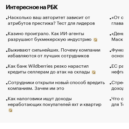
Интересное на РБК
Насколько ваш авторитет зависит от
«От спо
атрибутов престижа? Тест для лидеров
глава к
Казино проиграло. Как ИИ-агенты
«Деньги
разрушают букмекерскую индустрию
Маск в 
Выживают сильнейших. Почему компании
Функции
избавляются от лучших сотрудников
основ э
Как банк Wildberries резко нарастил
ЕС раз
кредиты селлерам до атак на склады
нефти —
Сотрудники открыли новый способ вредить
Стресс 
компаниям. Зачем им это
доходов
Как налоговики ищут доходы
Что обв
неработающих покупателей яхт и квартир
для Tel