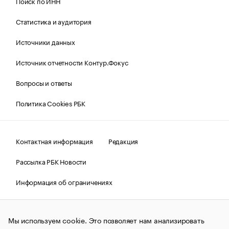
Поиск по ИНН
Статистика и аудитория
Источники данных
Источник отчетности Контур.Фокус
Вопросы и ответы
Политика Cookies РБК
Контактная информация
Редакция
Рассылка РБК Новости
Информация об ограничениях
Правовая информация
О соблюдении авторских прав
Мы используем cookie. Это позволяет нам анализировать
© АО «РОСБИЗНЕСКОНСАЛТИНГ»,
1995–2026.
Сообщения