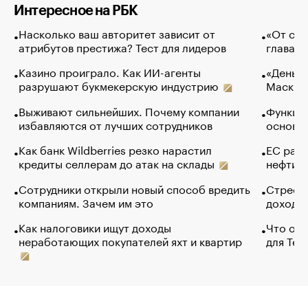
Интересное на РБК
Насколько ваш авторитет зависит от
«От спо
атрибутов престижа? Тест для лидеров
глава к
Казино проиграло. Как ИИ-агенты
«Деньги
разрушают букмекерскую индустрию
Маск в 
Выживают сильнейших. Почему компании
Функции
избавляются от лучших сотрудников
основ э
Как банк Wildberries резко нарастил
ЕС раз
кредиты селлерам до атак на склады
нефти —
Сотрудники открыли новый способ вредить
Стресс 
компаниям. Зачем им это
доходов
Как налоговики ищут доходы
Что обв
неработающих покупателей яхт и квартир
для Tel