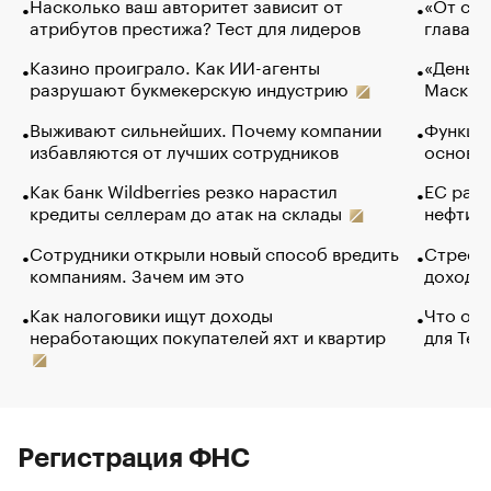
Насколько ваш авторитет зависит от
«От спо
атрибутов престижа? Тест для лидеров
глава к
Казино проиграло. Как ИИ-агенты
«Деньги
разрушают букмекерскую индустрию
Маск в 
Выживают сильнейших. Почему компании
Функции
избавляются от лучших сотрудников
основ э
Как банк Wildberries резко нарастил
ЕС раз
кредиты селлерам до атак на склады
нефти —
Сотрудники открыли новый способ вредить
Стресс 
компаниям. Зачем им это
доходов
Как налоговики ищут доходы
Что обв
неработающих покупателей яхт и квартир
для Tel
Регистрация ФНС