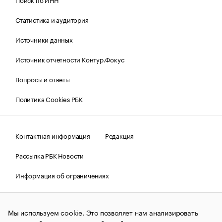
Статистика и аудитория
Источники данных
Источник отчетности Контур.Фокус
Вопросы и ответы
Политика Cookies РБК
Контактная информация
Редакция
Рассылка РБК Новости
Информация об ограничениях
Правовая информация
О соблюдении авторских прав
Мы используем cookie. Это позволяет нам анализировать
© АО «РОСБИЗНЕСКОНСАЛТИНГ»,
1995–2026.
Сообщения
и материалы информационного агентства «РБК»