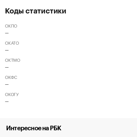
Коды статистики
ОКПО
—
ОКАТО
—
ОКТМО
—
ОКФС
—
ОКОГУ
—
Интересное на РБК