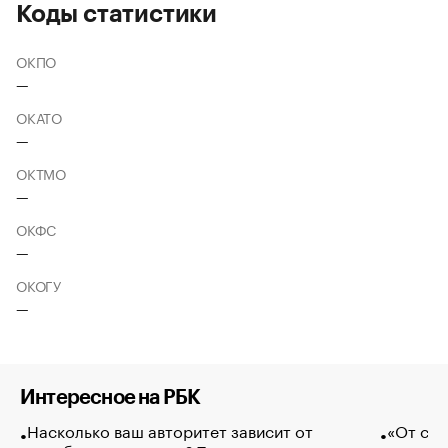
Коды статистики
ОКПО
—
ОКАТО
—
ОКТМО
—
ОКФС
—
ОКОГУ
—
Интересное на РБК
Насколько ваш авторитет зависит от
«От спо