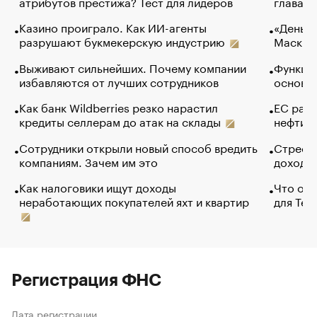
атрибутов престижа? Тест для лидеров
глава к
Казино проиграло. Как ИИ-агенты
«Деньги
разрушают букмекерскую индустрию
Маск в 
Выживают сильнейших. Почему компании
Функции
избавляются от лучших сотрудников
основ э
Как банк Wildberries резко нарастил
ЕС раз
кредиты селлерам до атак на склады
нефти —
Сотрудники открыли новый способ вредить
Стресс 
компаниям. Зачем им это
доходов
Как налоговики ищут доходы
Что обв
неработающих покупателей яхт и квартир
для Tel
Регистрация ФНС
Дата регистрации