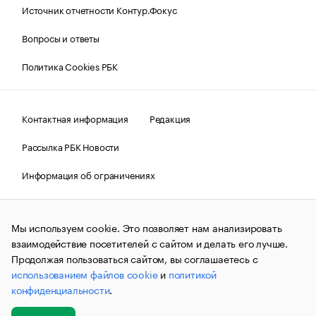
Источник отчетности Контур.Фокус
Вопросы и ответы
Политика Cookies РБК
Контактная информация
Редакция
Рассылка РБК Новости
Информация об ограничениях
Правовая информация
О соблюдении авторских прав
Мы используем cookie. Это позволяет нам анализировать
© АО «РОСБИЗНЕСКОНСАЛТИНГ»,
1995–2026.
Сообщения
и материалы информационного агентства «РБК»
взаимодействие посетителей с сайтом и делать его лучше.
(зарегистрировано Федеральной службой по надзору в сфере
Продолжая пользоваться сайтом, вы соглашаетесь с
связи, информационных технологий и массовых
использованием файлов cookie
и
политикой
коммуникаций (Роскомнадзор) 09.12.2015 за номером ИА
№ФС77-63848) сопровождаются пометкой «РБК». Отдельные
конфиденциальности
.
публикации могут содержать информацию,
не предназначенную для пользователей