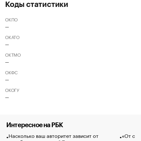
Коды статистики
ОКПО
—
ОКАТО
—
ОКТМО
—
ОКФС
—
ОКОГУ
—
Интересное на РБК
Насколько ваш авторитет зависит от
«От спо