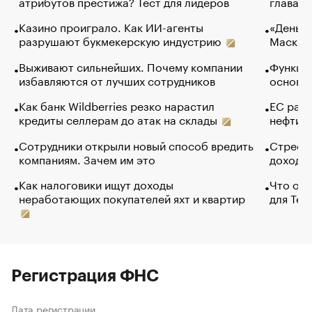
атрибутов престижа? Тест для лидеров
глава к
Казино проиграло. Как ИИ-агенты
«Деньги
разрушают букмекерскую индустрию
Маск в 
Выживают сильнейших. Почему компании
Функции
избавляются от лучших сотрудников
основ э
Как банк Wildberries резко нарастил
ЕС раз
кредиты селлерам до атак на склады
нефти —
Сотрудники открыли новый способ вредить
Стресс 
компаниям. Зачем им это
доходов
Как налоговики ищут доходы
Что обв
неработающих покупателей яхт и квартир
для Tel
Регистрация ФНС
Дата регистрации