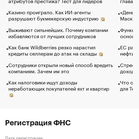
атрибутов престижа? Тест для лидеров
глава к
Казино проиграло. Как ИИ-агенты
«Деньги
разрушают букмекерскую индустрию
Маск в 
Выживают сильнейших. Почему компании
Функции
избавляются от лучших сотрудников
основ э
Как банк Wildberries резко нарастил
ЕС раз
кредиты селлерам до атак на склады
нефти —
Сотрудники открыли новый способ вредить
Стресс 
компаниям. Зачем им это
доходов
Как налоговики ищут доходы
Что обв
неработающих покупателей яхт и квартир
для Tel
Регистрация ФНС
Дата регистрации