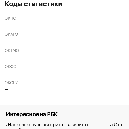
Коды статистики
ОКПО
—
ОКАТО
—
ОКТМО
—
ОКФС
—
ОКОГУ
—
Интересное на РБК
Насколько ваш авторитет зависит от
«От спо