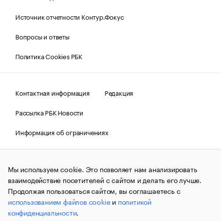
Источник отчетности Контур.Фокус
Вопросы и ответы
Политика Cookies РБК
Контактная информация
Редакция
Рассылка РБК Новости
Информация об ограничениях
Правовая информация
О соблюдении авторских прав
Мы используем cookie. Это позволяет нам анализировать
© АО «РОСБИЗНЕСКОНСАЛТИНГ»,
1995–2026.
Сообщения
и материалы информационного агентства «РБК»
взаимодействие посетителей с сайтом и делать его лучше.
(зарегистрировано Федеральной службой по надзору в сфере
Продолжая пользоваться сайтом, вы соглашаетесь с
связи, информационных технологий и массовых
использованием файлов cookie
и
политикой
коммуникаций (Роскомнадзор) 09.12.2015 за номером ИА
№ФС77-63848) сопровождаются пометкой «РБК». Отдельные
конфиденциальности
.
публикации могут содержать информацию,