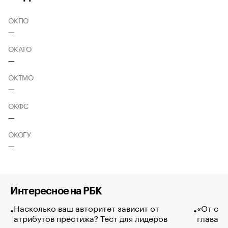
ОКПО
—
ОКАТО
—
ОКТМО
—
ОКФС
—
ОКОГУ
—
Интересное на РБК
Насколько ваш авторитет зависит от
«От спо
атрибутов престижа? Тест для лидеров
глава к