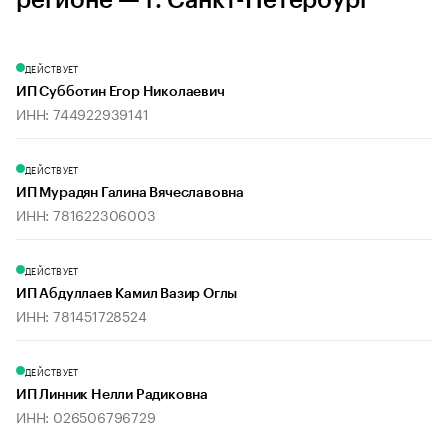
регионе — г. Санкт-Петербург
ДЕЙСТВУЕТ
ИП Субботин Егор Николаевич
ИНН: 744922939141
ДЕЙСТВУЕТ
ИП Мурадян Галина Вячеславовна
ИНН: 781622306003
ДЕЙСТВУЕТ
ИП Абдуллаев Камил Вазир Оглы
ИНН: 781451728524
ДЕЙСТВУЕТ
ИП Линник Нелли Радиковна
ИНН: 026506796729