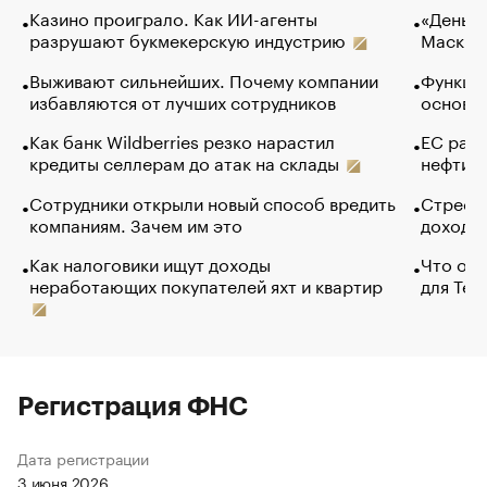
Казино проиграло. Как ИИ-агенты
«Деньги
разрушают букмекерскую индустрию
Маск в 
Выживают сильнейших. Почему компании
Функции
избавляются от лучших сотрудников
основ э
Как банк Wildberries резко нарастил
ЕС раз
кредиты селлерам до атак на склады
нефти —
Сотрудники открыли новый способ вредить
Стресс 
компаниям. Зачем им это
доходов
Как налоговики ищут доходы
Что обв
неработающих покупателей яхт и квартир
для Tel
Регистрация ФНС
Дата регистрации
3 июня 2026