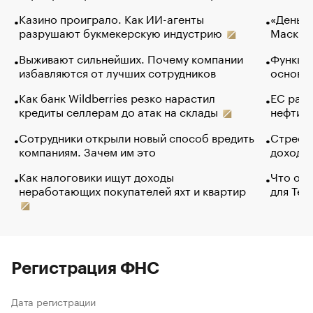
Казино проиграло. Как ИИ-агенты
«Деньги
разрушают букмекерскую индустрию
Маск в 
Выживают сильнейших. Почему компании
Функции
избавляются от лучших сотрудников
основ э
Как банк Wildberries резко нарастил
ЕС раз
кредиты селлерам до атак на склады
нефти —
Сотрудники открыли новый способ вредить
Стресс 
компаниям. Зачем им это
доходов
Как налоговики ищут доходы
Что обв
неработающих покупателей яхт и квартир
для Tel
Регистрация ФНС
Дата регистрации