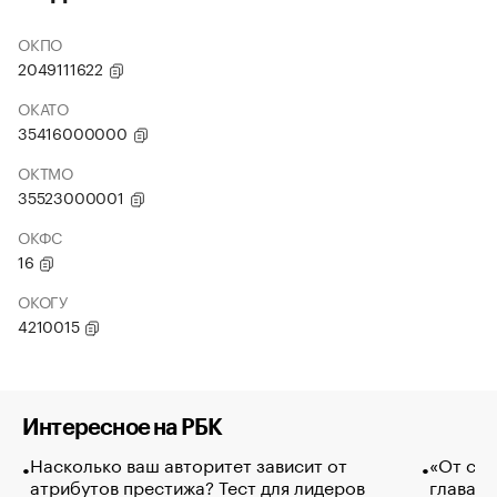
ОКПО
2049111622
ОКАТО
35416000000
ОКТМО
35523000001
ОКФС
16
ОКОГУ
4210015
Интересное на РБК
Насколько ваш авторитет зависит от
«От спо
атрибутов престижа? Тест для лидеров
глава к