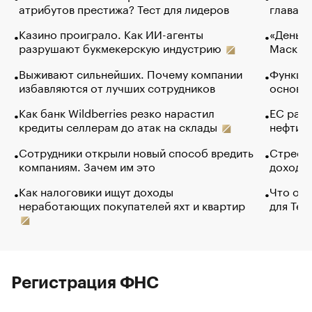
атрибутов престижа? Тест для лидеров
глава к
Казино проиграло. Как ИИ-агенты
«Деньги
разрушают букмекерскую индустрию
Маск в 
Выживают сильнейших. Почему компании
Функции
избавляются от лучших сотрудников
основ э
Как банк Wildberries резко нарастил
ЕС раз
кредиты селлерам до атак на склады
нефти —
Сотрудники открыли новый способ вредить
Стресс 
компаниям. Зачем им это
доходов
Как налоговики ищут доходы
Что обв
неработающих покупателей яхт и квартир
для Tel
Регистрация ФНС