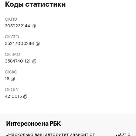
Коды статистики
ОКПО
2050232144
ОКАТО
35247000286
ОКТМО
35647401121
ОКФС
16
ОКОГУ
4210015
Интересное на РБК
Насколько ваш авторитет зависит от
«От спо