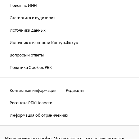
Поиск по ИНН
Статистика и аудитория
Источники данных
Источник отчетности Контур.Фокус
Вопросы и ответы
Политика Cookies РБК
Контактная информация
Редакция
Рассылка РБК Новости
Информация об ограничениях
Правовая информация
О соблюдении авторских прав
Мы используем cookie. Это позволяет нам анализировать
© АО «РОСБИЗНЕСКОНСАЛТИНГ»,
1995–2026.
Сообщения