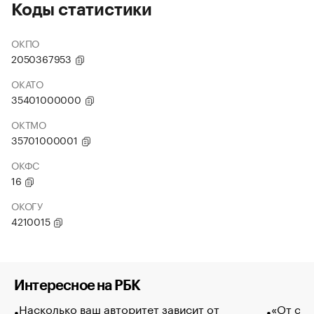
Коды статистики
ОКПО
2050367953
ОКАТО
35401000000
ОКТМО
35701000001
ОКФС
16
ОКОГУ
4210015
Интересное на РБК
Насколько ваш авторитет зависит от
«От спо