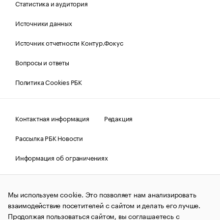
Статистика и аудитория
Источники данных
Источник отчетности Контур.Фокус
Вопросы и ответы
Политика Cookies РБК
Контактная информация
Редакция
Рассылка РБК Новости
Информация об ограничениях
Правовая информация
О соблюдении авторских прав
Мы используем cookie. Это позволяет нам анализировать
© АО «РОСБИЗНЕСКОНСАЛТИНГ»,
1995–2026.
Сообщения
и материалы информационного агентства «РБК»
взаимодействие посетителей с сайтом и делать его лучше.
(зарегистрировано Федеральной службой по надзору в сфере
Продолжая пользоваться сайтом, вы соглашаетесь с
связи, информационных технологий и массовых