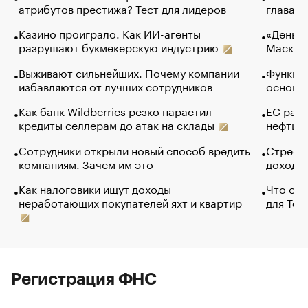
атрибутов престижа? Тест для лидеров
глава к
Казино проиграло. Как ИИ-агенты
«Деньги
разрушают букмекерскую индустрию
Маск в 
Выживают сильнейших. Почему компании
Функции
избавляются от лучших сотрудников
основ э
Как банк Wildberries резко нарастил
ЕС раз
кредиты селлерам до атак на склады
нефти —
Сотрудники открыли новый способ вредить
Стресс 
компаниям. Зачем им это
доходов
Как налоговики ищут доходы
Что обв
неработающих покупателей яхт и квартир
для Tel
Регистрация ФНС