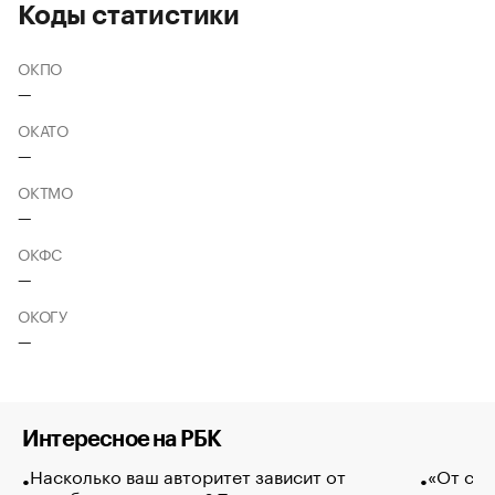
Коды статистики
ОКПО
—
ОКАТО
—
ОКТМО
—
ОКФС
—
ОКОГУ
—
Интересное на РБК
Насколько ваш авторитет зависит от
«От спо