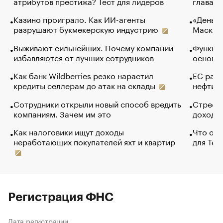
атрибутов престижа? Тест для лидеров
глава к
Казино проиграло. Как ИИ-агенты
«Деньги
разрушают букмекерскую индустрию
Маск в 
Выживают сильнейших. Почему компании
Функции
избавляются от лучших сотрудников
основ э
Как банк Wildberries резко нарастил
ЕС раз
кредиты селлерам до атак на склады
нефти —
Сотрудники открыли новый способ вредить
Стресс 
компаниям. Зачем им это
доходов
Как налоговики ищут доходы
Что обв
неработающих покупателей яхт и квартир
для Tel
Регистрация ФНС
Дата регистрации