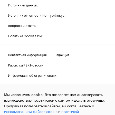
Источники данных
Источник отчетности Контур.Фокус
Вопросы и ответы
Политика Cookies РБК
Контактная информация
Редакция
Рассылка РБК Новости
Информация об ограничениях
Правовая информация
О соблюдении авторских прав
Мы используем cookie. Это позволяет нам анализировать
© АО «РОСБИЗНЕСКОНСАЛТИНГ»,
1995–2026.
Сообщения
и материалы информационного агентства «РБК»
взаимодействие посетителей с сайтом и делать его лучше.
(зарегистрировано Федеральной службой по надзору в сфере
Продолжая пользоваться сайтом, вы соглашаетесь с
связи, информационных технологий и массовых
использованием файлов cookie
и
политикой
коммуникаций (Роскомнадзор) 09.12.2015 за номером ИА