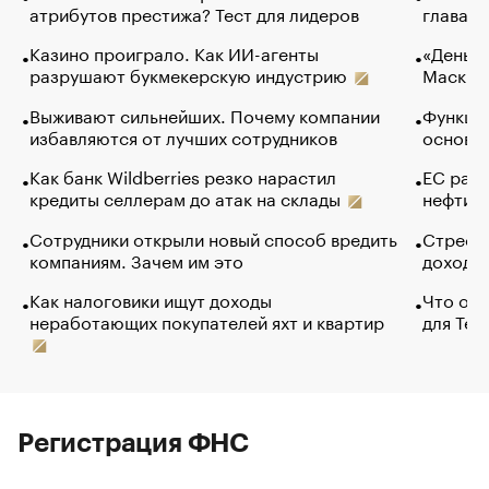
атрибутов престижа? Тест для лидеров
глава к
Казино проиграло. Как ИИ-агенты
«Деньги
разрушают букмекерскую индустрию
Маск в 
Выживают сильнейших. Почему компании
Функции
избавляются от лучших сотрудников
основ э
Как банк Wildberries резко нарастил
ЕС раз
кредиты селлерам до атак на склады
нефти —
Сотрудники открыли новый способ вредить
Стресс 
компаниям. Зачем им это
доходов
Как налоговики ищут доходы
Что обв
неработающих покупателей яхт и квартир
для Tel
Регистрация ФНС