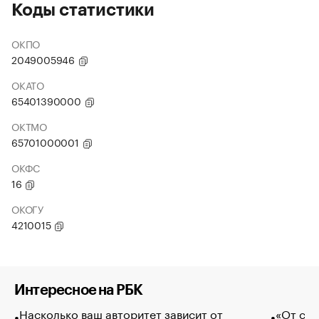
Коды статистики
ОКПО
2049005946
ОКАТО
65401390000
ОКТМО
65701000001
ОКФС
16
ОКОГУ
4210015
Интересное на РБК
Насколько ваш авторитет зависит от
«От спо