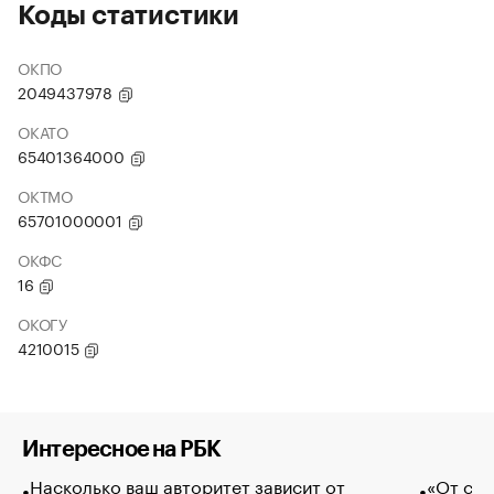
Коды статистики
ОКПО
2049437978
ОКАТО
65401364000
ОКТМО
65701000001
ОКФС
16
ОКОГУ
4210015
Интересное на РБК
Насколько ваш авторитет зависит от
«От спо