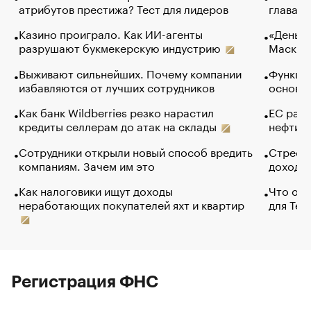
атрибутов престижа? Тест для лидеров
глава к
Казино проиграло. Как ИИ-агенты
«Деньги
разрушают букмекерскую индустрию
Маск в 
Выживают сильнейших. Почему компании
Функции
избавляются от лучших сотрудников
основ э
Как банк Wildberries резко нарастил
ЕС раз
кредиты селлерам до атак на склады
нефти —
Сотрудники открыли новый способ вредить
Стресс 
компаниям. Зачем им это
доходов
Как налоговики ищут доходы
Что обв
неработающих покупателей яхт и квартир
для Tel
Регистрация ФНС