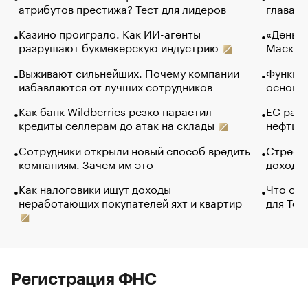
атрибутов престижа? Тест для лидеров
глава к
Казино проиграло. Как ИИ-агенты
«Деньги
разрушают букмекерскую индустрию
Маск в 
Выживают сильнейших. Почему компании
Функции
избавляются от лучших сотрудников
основ э
Как банк Wildberries резко нарастил
ЕС раз
кредиты селлерам до атак на склады
нефти —
Сотрудники открыли новый способ вредить
Стресс 
компаниям. Зачем им это
доходов
Как налоговики ищут доходы
Что обв
неработающих покупателей яхт и квартир
для Tel
Регистрация ФНС