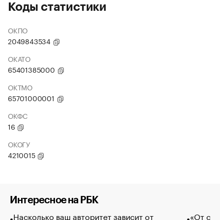
Коды статистики
ОКПО
2049843534
ОКАТО
65401385000
ОКТМО
65701000001
ОКФС
16
ОКОГУ
4210015
Интересное на РБК
Насколько ваш авторитет зависит от
«От спо