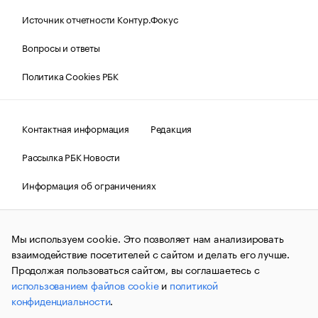
Источник отчетности Контур.Фокус
Вопросы и ответы
Политика Cookies РБК
Контактная информация
Редакция
Рассылка РБК Новости
Информация об ограничениях
Правовая информация
О соблюдении авторских прав
Мы используем cookie. Это позволяет нам анализировать
© АО «РОСБИЗНЕСКОНСАЛТИНГ»,
1995–2026.
Сообщения
и материалы информационного агентства «РБК»
взаимодействие посетителей с сайтом и делать его лучше.
(зарегистрировано Федеральной службой по надзору в сфере
Продолжая пользоваться сайтом, вы соглашаетесь с
связи, информационных технологий и массовых
использованием файлов cookie
и
политикой
коммуникаций (Роскомнадзор) 09.12.2015 за номером ИА
№ФС77-63848) сопровождаются пометкой «РБК». Отдельные
конфиденциальности
.
публикации могут содержать информацию,