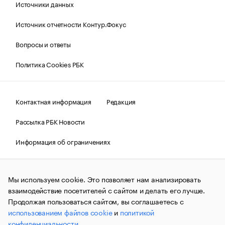
Источники данных
Источник отчетности Контур.Фокус
Вопросы и ответы
Политика Cookies РБК
Контактная информация
Редакция
Рассылка РБК Новости
Информация об ограничениях
Правовая информация
О соблюдении авторских прав
Мы используем cookie. Это позволяет нам анализировать
© АО «РОСБИЗНЕСКОНСАЛТИНГ»,
1995–2026.
Сообщения
и материалы информационного агентства «РБК»
взаимодействие посетителей с сайтом и делать его лучше.
(зарегистрировано Федеральной службой по надзору в сфере
Продолжая пользоваться сайтом, вы соглашаетесь с
связи, информационных технологий и массовых
использованием файлов cookie
и
политикой
коммуникаций (Роскомнадзор) 09.12.2015 за номером ИА
№ФС77-63848) сопровождаются пометкой «РБК». Отдельные
конфиденциальности
.