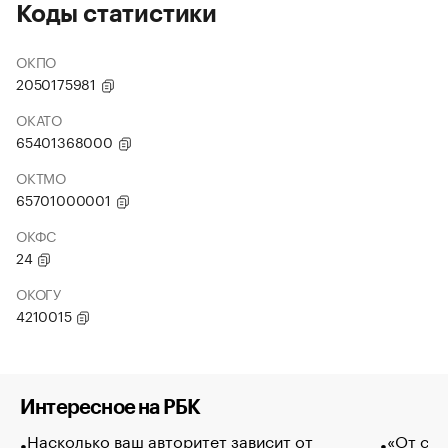
Коды статистики
ОКПО
2050175981
ОКАТО
65401368000
ОКТМО
65701000001
ОКФС
24
ОКОГУ
4210015
Интересное на РБК
Насколько ваш авторитет зависит от
«От спо