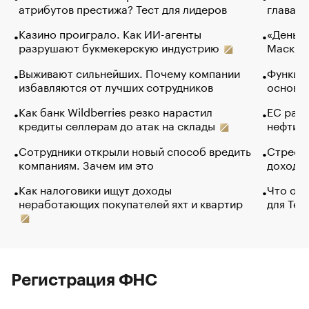
атрибутов престижа? Тест для лидеров
глава к
Казино проиграло. Как ИИ-агенты
«Деньги
разрушают букмекерскую индустрию
Маск в 
Выживают сильнейших. Почему компании
Функции
избавляются от лучших сотрудников
основ э
Как банк Wildberries резко нарастил
ЕС раз
кредиты селлерам до атак на склады
нефти —
Сотрудники открыли новый способ вредить
Стресс 
компаниям. Зачем им это
доходов
Как налоговики ищут доходы
Что обв
неработающих покупателей яхт и квартир
для Tel
Регистрация ФНС