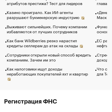
атрибутов престижа? Тест для лидеров
глава к
Казино проиграло. Как ИИ-агенты
«Деньги
разрушают букмекерскую индустрию
Маск в 
Выживают сильнейших. Почему компании
Функции
избавляются от лучших сотрудников
основ э
Как банк Wildberries резко нарастил
ЕС раз
кредиты селлерам до атак на склады
нефти —
Сотрудники открыли новый способ вредить
Стресс 
компаниям. Зачем им это
доходов
Как налоговики ищут доходы
Что обв
неработающих покупателей яхт и квартир
для Tel
Регистрация ФНС