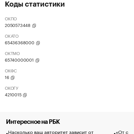
Коды статистики
ОКПО
2050573448
ОКАТО
65436368000
ОКТМО
65740000001
ОКФС
16
ОКОГУ
4210015
Интересное на РБК
Насколько ваш авторитет зависит от
«От спо