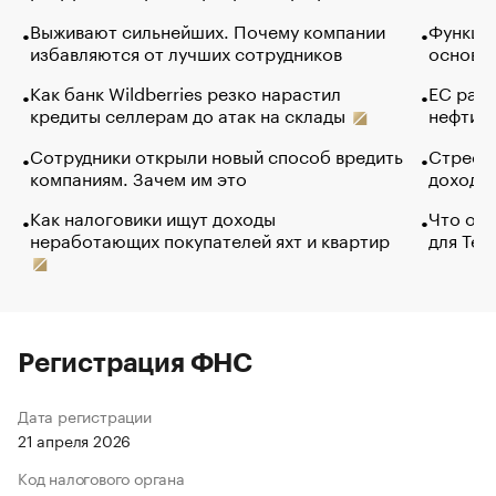
Выживают сильнейших. Почему компании
Функции
избавляются от лучших сотрудников
основ э
Как банк Wildberries резко нарастил
ЕС раз
кредиты селлерам до атак на склады
нефти —
Сотрудники открыли новый способ вредить
Стресс 
компаниям. Зачем им это
доходов
Как налоговики ищут доходы
Что обв
неработающих покупателей яхт и квартир
для Tel
Регистрация ФНС
Дата регистрации
21 апреля 2026
Код налогового органа