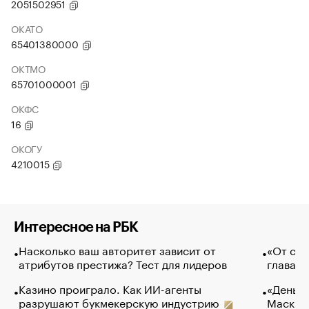
2051502951
ОКАТО
65401380000
ОКТМО
65701000001
ОКФС
16
ОКОГУ
4210015
Интересное на РБК
Насколько ваш авторитет зависит от
«От спо
атрибутов престижа? Тест для лидеров
глава к
Казино проиграло. Как ИИ-агенты
«Деньги
разрушают букмекерскую индустрию
Маск в 