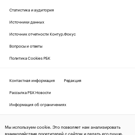
Статистика и аудитория
Источники данных
Источник отчетности Контур.Фокус
Вопросы и ответы
Политика Cookies РБК
Контактная информация
Редакция
Рассылка РБК Новости
Информация об ограничениях
Правовая информация
О соблюдении авторских прав
Мы используем cookie. Это позволяет нам анализировать
© АО «РОСБИЗНЕСКОНСАЛТИНГ»,
1995–2026.
Сообщения
и материалы информационного агентства «РБК»
взаимодействие посетителей с сайтом и делать его лучше.