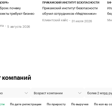
ДОБРА»
ПРИКАМСКИЙ ИНСТИТУТ БЕЗОПАСНОСТИ
БФ
бром: почему
Прикамский институт безопасности
Ил
оекты требуют бизнес-
обучил сотрудников «Медтехники»
бю
Клиентский кейс
Мн
31 июля 2026
рта
5 августа 2026
г компаний
сти
По дате регистрации
По приросту
По выручке
По кол-ву с