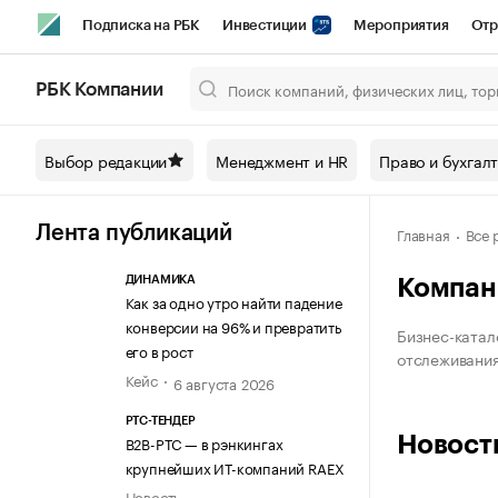
Подписка на РБК
Инвестиции
Мероприятия
Отр
Спорт
Школа управления РБК
РБК Образование
РБ
РБК Компании
Город
Стиль
Крипто
РБК Бизнес-среда
Дискусси
Выбор редакции
Менеджмент и HR
Право и бухгал
Спецпроекты СПб
Конференции СПб
Спецпроекты
Технологии и медиа
Финансы
Рынок наличной валют
Лента публикаций
Главная
Все 
ДИНАМИКА
Компан
Как за одно утро найти падение
конверсии на 96% и превратить
Бизнес-катал
его в рост
отслеживания 
Кейс
6 августа 2026
РТС-ТЕНДЕР
Новост
В2В-РТС — в рэнкингах
крупнейших ИТ-компаний RAEX
Новость