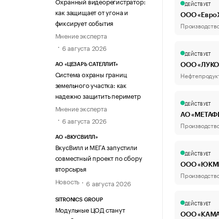
Охранный видеорегистратор:
ДЕЙСТВУЕТ
как защищает от угона и
ООО «ЕвроХ
фиксирует события
Производство
Мнение эксперта
6 августа 2026
ДЕЙСТВУЕТ
ООО «ЛУКО
АО «ЦЕЗАРЬ САТЕЛЛИТ»
Система охраны границ
Нефтепродук
земельного участка: как
надежно защитить периметр
ДЕЙСТВУЕТ
Мнение эксперта
АО «МЕТАФ
6 августа 2026
Производство
АО «ВКУСВИЛЛ»
ВкусВилл и МЕГА запустили
ДЕЙСТВУЕТ
совместный проект по сбору
ООО «ЮКМ
вторсырья
Производство
Новость
6 августа 2026
SITRONICS GROUP
ДЕЙСТВУЕТ
Модульные ЦОД станут
ООО «КАМ