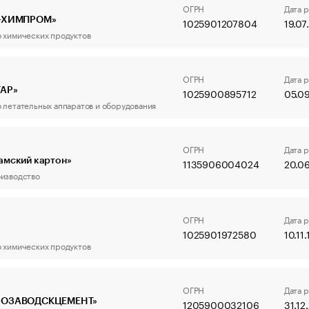
ОГРН
Дата 
Р-ХИМПРОМ»
1025901207804
19.0
 химических продуктов
ОГРН
Дата 
ТАР»
1025900895712
05.09
 летательных аппаратов и оборудования
ОГРН
Дата 
амский картон»
1135906004024
20.0
изводство
ОГРН
Дата 
1025901972580
10.11
 химических продуктов
ОГРН
Дата 
НОЗАВОДСКЦЕМЕНТ»
1205900032106
31.12