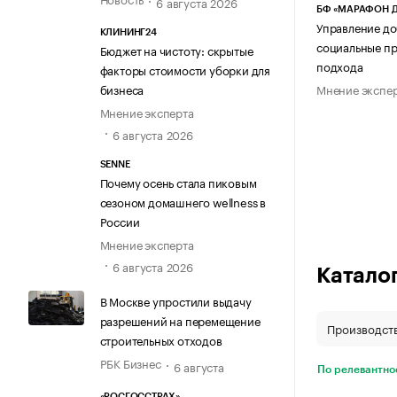
6 августа 2026
БФ «МАРАФОН 
Управление до
КЛИНИНГ24
социальные пр
Бюджет на чистоту: скрытые
подхода
факторы стоимости уборки для
бизнеса
Мнение экспе
Мнение эксперта
6 августа 2026
SENNE
Почему осень стала пиковым
сезоном домашнего wellness в
России
Мнение эксперта
6 августа 2026
Катало
В Москве упростили выдачу
разрешений на перемещение
строительных отходов
РБК Бизнес
6 августа
По релевантно
«РОСГОССТРАХ»