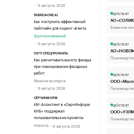
6 августа 2026
ДЕЙСТВУЕТ
FABRICAONE.AI
Как построить эффективный
АО «СОЛИ
Бумажное про
пайплайн для кодинг-агента
Группа компаний
6 августа 2026
ДЕЙСТВУЕТ
АО «НОВОМ
УЗГП СПЕЦПРОФИЛЬ
Производство
Как расчитывать высоту фасада
при планировании фасадных
работ
ДЕЙСТВУЕТ
Мнение эксперта
ООО «Масл
6 августа 2026
Производство
СЁРЧИНФОРМ
ИИ-Ассистент в «СерчИнформ
ДЕЙСТВУЕТ
КИБ» поддержал
ООО «УЗП
пользовательские промпты
Производство
Новость
6 августа 2026