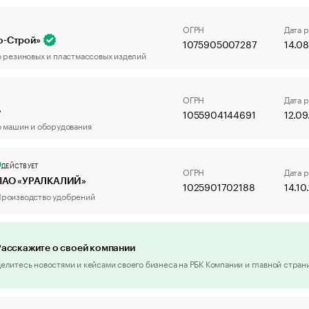
ОГРН
Дата 
о-Строй»
1075905007287
14.0
 резиновых и пластмассовых изделий
ОГРН
Дата 
»
1055904144691
12.0
 машин и оборудования
ДЕЙСТВУЕТ
ОГРН
Дата 
ПАО «УРАЛКАЛИЙ»
1025901702188
14.10
роизводство удобрений
Расскажите о своей компании
елитесь новостями и кейсами своего бизнеса на РБК Компании и главной стран