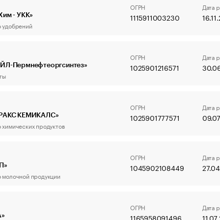
ОГРН
Дата 
им - УКК»
1115911003230
16.11
 удобрений
ОГРН
Дата 
ЙЛ-Пермнефтеоргсинтез»
1025901216571
30.0
ты
ОГРН
Дата 
РАКС КЕМИКАЛС»
1025901777571
09.07
 химических продуктов
ОГРН
Дата 
П»
1045902108449
27.0
 молочной продукции
ОГРН
Дата 
А»
1165958091496
11.07