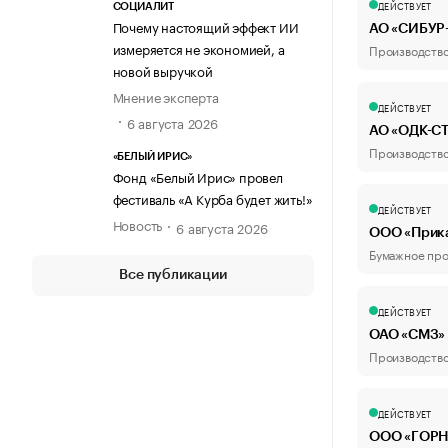
ДЕЙСТВУЕТ
СОЦИАЛИТ
Почему настоящий эффект ИИ
АО «СИБУ
измеряется не экономией, а
Производство
новой выручкой
Мнение эксперта
ДЕЙСТВУЕТ
6 августа 2026
АО «ОДК-С
Производство
«БЕЛЫЙ ИРИС»
Фонд «Белый Ирис» провел
фестиваль «А Курба будет жить!»
ДЕЙСТВУЕТ
Новость
6 августа 2026
ООО «Прик
Бумажное про
Все публикации
ДЕЙСТВУЕТ
ОАО «СМЗ»
Производство
ДЕЙСТВУЕТ
ООО «ГОР