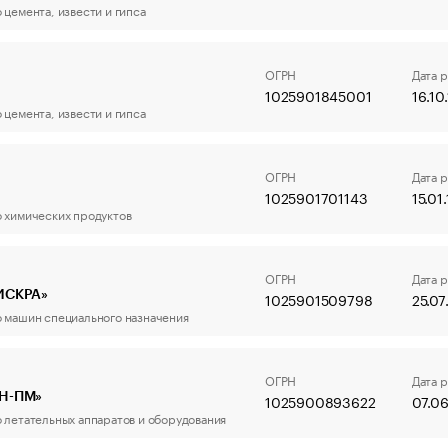
цемента, извести и гипса
ОГРН
Дата 
1025901845001
16.10
цемента, извести и гипса
ОГРН
Дата 
1025901701143
15.01
 химических продуктов
ОГРН
Дата 
ИСКРА»
1025901509798
25.07
 машин специального назначения
ОГРН
Дата 
Н-ПМ»
1025900893622
07.06
 летательных аппаратов и оборудования