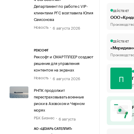
Департамент по работе с VIP-
ДЕЙСТВУЕТ
клиентами РГС возглавила Юлия
ООО «Кред
Самсонова
Производство
Новость
6 августа 2026
ДЕЙСТВУЕТ
«Меридиан
РЕКСОФТ
Производство
Рексофт и СМАРТПЛЕЕР создают
решение для управления
контентом на экранах
П
Новость
6 августа 2026
П
РНПК продолжит
перестраховывать военные
риски в Азовском и Черном
морях
Д
РБК Бизнес
6 августа
АО «ЦЕЗАРЬ САТЕЛЛИТ»