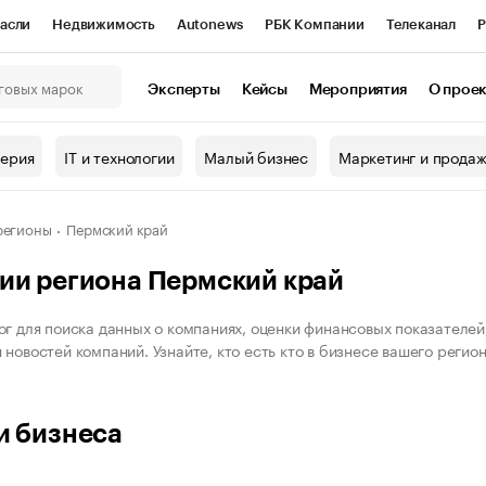
асли
Недвижимость
Autonews
РБК Компании
Телеканал
Р
К Курсы
РБК Life
Тренды
Визионеры
Национальные проекты
Эксперты
Кейсы
Мероприятия
О прое
онный клуб
Исследования
Кредитные рейтинги
Франшизы
Г
терия
IT и технологии
Малый бизнес
Маркетинг и прода
Проверка контрагентов
Политика
Экономика
Бизнес
ы
регионы
Пермский край
ии региона Пермский край
ог для поиска данных о компаниях, оценки финансовых показателей
новостей компаний. Узнайте, кто есть кто в бизнесе вашего регион
и бизнеса