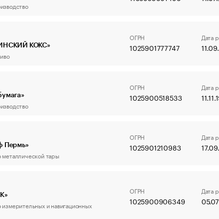
изводство
ОГРН
Дата 
ИНСКИЙ КОКС»
1025901777747
11.0
ливо
ОГРН
Дата 
бумага»
1025900518533
11.11.
изводство
ОГРН
Дата 
ф Пермь»
1025901210983
17.09
 металлической тары
ОГРН
Дата 
К»
1025900906349
05.07
 измерительных и навигационных