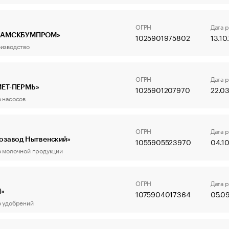
ОГРН
Дата 
КАМСКБУМПРОМ»
1025901975802
13.10
изводство
ОГРН
Дата 
ЕТ-ПЕРМЬ»
1025901207970
22.03
 насосов
ОГРН
Дата 
озавод Нытвенский»
1055905523970
04.1
 молочной продукции
ОГРН
Дата 
М»
1075904017364
05.0
 удобрений