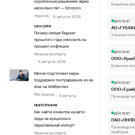
коробочным решением через
Бумажное про
несколько лет — Sitronics
Новость
6 августа 2026
ДЕЙСТВУЕТ
САН-СИТИ
АО «ГУБАХ
Почему нельзя бюджет
Угольное топ
прошлого года умножить на
процент инфляции
ДЕЙСТВУЕТ
Мнение эксперта
ООО «Урал
6 августа 2026
Бумажное про
Минэк подготовит меры
поддержки пострадавших из-за
ДЕЙСТВУЕТ
атак на Wildberries
ООО «Грай
РБК Бизнес
6 августа
Производство
НЕФТЕТРАФИК
Как найти клиентов на авто:
ДЕЙСТВУЕТ
лиды на аукционы и
ПАО «ПНПП
параллельный импорт
Производство
приборов
Мнение эксперта