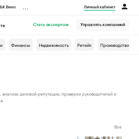
...
БК Вино
Личный кабинет
Стать экспертом
Управлять компанией
кте
азета
жи
Финансы
Недвижимость
Ретейл
Производство
, анализа деловой репутации, проверки руководителей и
а.
Все