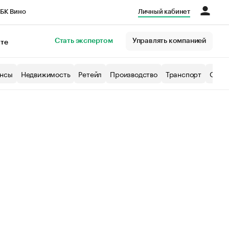
БК Вино
Личный кабинет
Город
Стать экспертом
Управлять компанией
кте
нсы
Недвижимость
Ретейл
Производство
Транспорт
Образ