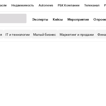
асли
Недвижимость
Autonews
РБК Компании
Телеканал
Р
К Курсы
РБК Life
Тренды
Визионеры
Национальные проекты
Эксперты
Кейсы
Мероприятия
О прое
уб
Исследования
Кредитные рейтинги
Франшизы
Газета
ия
IT и технологии
Малый бизнес
Маркетинг и продажи
Фина
Проверка контрагентов
Политика
Экономика
Бизнес
ы