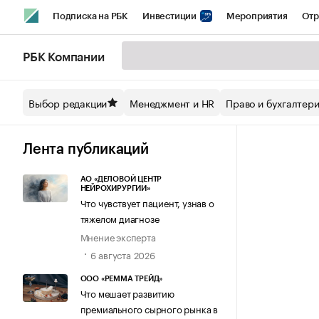
Подписка на РБК
Инвестиции
Мероприятия
Отр
Спорт
Школа управления РБК
РБК Образование
РБ
РБК Компании
Стиль
Крипто
РБК Бизнес-среда
Дискуссионный кл
Выбор редакции
Менеджмент и HR
Право и бухгалтер
Спецпроекты СПб
Конференции СПб
Спецпроекты
Технологии и медиа
Финансы
Рынок наличной валют
Лента публикаций
АО «ДЕЛОВОЙ ЦЕНТР
НЕЙРОХИРУРГИИ»
Что чувствует пациент, узнав о
тяжелом диагнозе
Мнение эксперта
6 августа 2026
ООО «РЕММА ТРЕЙД»
Что мешает развитию
премиального сырного рынка в