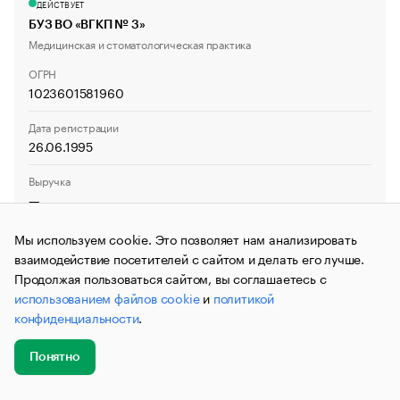
ДЕЙСТВУЕТ
БУЗ ВО «ВГКП № 3»
Медицинская и стоматологическая практика
ОГРН
1023601581960
Дата регистрации
26.06.1995
Выручка
—
Темп прироста
Мы используем cookie. Это позволяет нам анализировать
—
взаимодействие посетителей с сайтом и делать его лучше.
Продолжая пользоваться сайтом, вы соглашаетесь с
использованием файлов cookie
и
политикой
конфиденциальности
.
ДЕЙСТВУЕТ
ГУЗ "Липецкая областная станция переливания крови",
Понятно
ГУЗ "ЛОСПК"
Добавить
Главное
Эксперты
Кейсы
Мероприятия
Прочая медицинская деятельность
новость