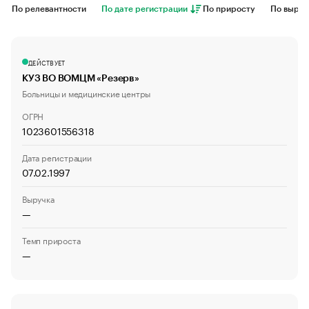
По релевантности
По дате регистрации
По приросту
По выруч
ДЕЙСТВУЕТ
КУЗ ВО ВОМЦМ «Резерв»
Больницы и медицинские центры
ОГРН
1023601556318
Дата регистрации
07.02.1997
Выручка
—
Темп прироста
—