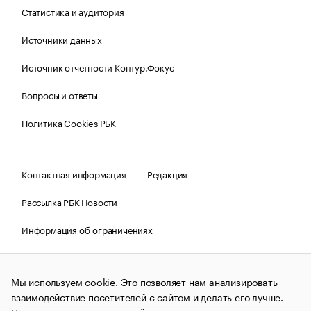
Статистика и аудитория
Источники данных
Источник отчетности Контур.Фокус
Вопросы и ответы
Политика Cookies РБК
Контактная информация
Редакция
Рассылка РБК Новости
Информация об ограничениях
Правовая информация
О соблюдении авторских прав
Мы используем cookie. Это позволяет нам анализировать
© АО «РОСБИЗНЕСКОНСАЛТИНГ»,
1995–2026.
Сообщения
и материалы информационного агентства «РБК»
взаимодействие посетителей с сайтом и делать его лучше.
(зарегистрировано Федеральной службой по надзору в сфере