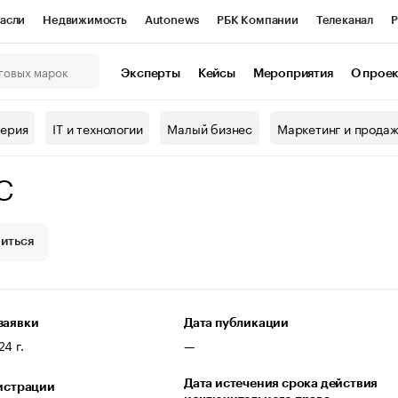
асли
Недвижимость
Autonews
РБК Компании
Телеканал
Р
К Курсы
РБК Life
Тренды
Визионеры
Национальные проекты
Эксперты
Кейсы
Мероприятия
О прое
онный клуб
Исследования
Кредитные рейтинги
Франшизы
Г
терия
IT и технологии
Малый бизнес
Маркетинг и прода
Проверка контрагентов
Политика
Экономика
Бизнес
С
ы
иться
заявки
Дата публикации
4 г.
—
Дата истечения срока действия
гистрации