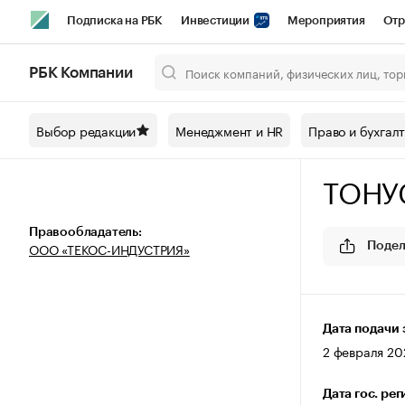
Подписка на РБК
Инвестиции
Мероприятия
Отр
Спорт
Школа управления РБК
РБК Образование
РБ
РБК Компании
Город
Стиль
Крипто
РБК Бизнес-среда
Дискусси
Выбор редакции
Менеджмент и HR
Право и бухгал
Спецпроекты СПб
Конференции СПб
Спецпроекты
ТОНУ
Технологии и медиа
Финансы
Рынок наличной валют
Правообладатель:
ООО «ТЕКОС-ИНДУСТРИЯ»
Подел
Дата подачи 
2 февраля 202
Дата гос. ре