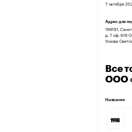
7 октября 202
Адрес для п
196191, Санк
д. 7 оф. 616 
Ускова Светл
Все т
ООО 
Название