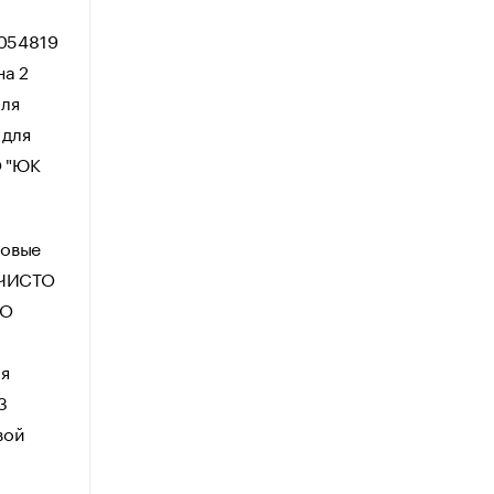
1054819
на 2
аля
 для
О "ЮК
говые
 ЧИСТО
ГО
я
3
вой