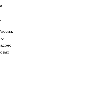
и
.
России.
 о
 адрес
говых