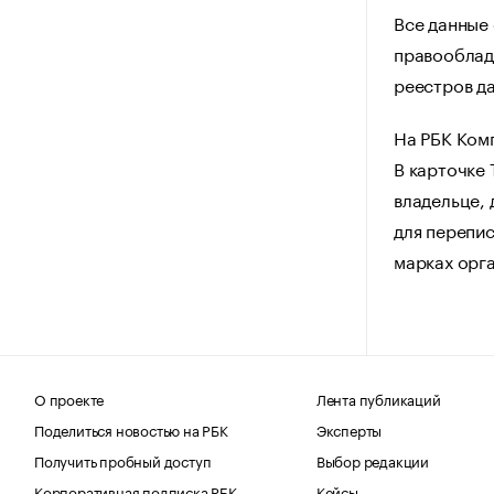
Все данные
правооблад
реестров да
На РБК Ком
В карточке
владельце, 
для перепис
марках орг
О проекте
Лента публикаций
Поделиться новостью на РБК
Эксперты
Получить пробный доступ
Выбор редакции
Корпоративная подписка РБК
Кейсы