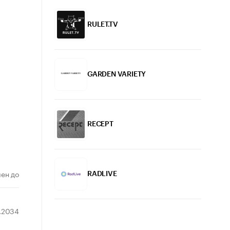
RULET.TV
GARDEN VARIETY
RECEPT
ен до
RADLIVE
2.2034