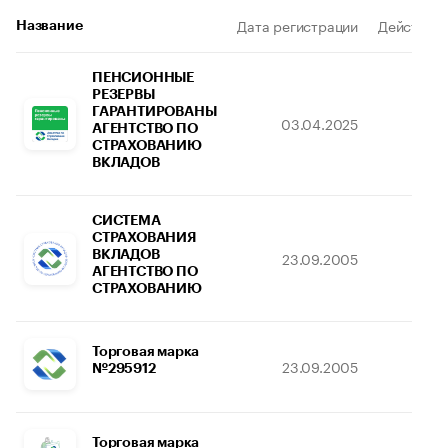
Дата регистрации
Действите
Название
ПЕНСИОННЫЕ
РЕЗЕРВЫ
ГАРАНТИРОВАНЫ
03.04.2025
05.1
АГЕНТСТВО ПО
СТРАХОВАНИЮ
ВКЛАДОВ
СИСТЕМА
СТРАХОВАНИЯ
ВКЛАДОВ
23.09.2005
31.0
АГЕНТСТВО ПО
СТРАХОВАНИЮ
Торговая марка
23.09.2005
31.0
№295912
Торговая марка