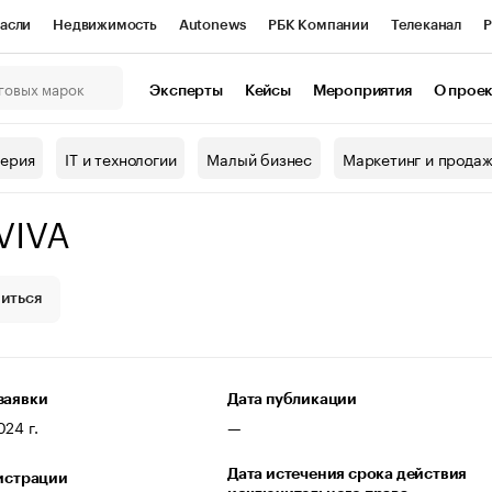
асли
Недвижимость
Autonews
РБК Компании
Телеканал
Р
К Курсы
РБК Life
Тренды
Визионеры
Национальные проекты
Эксперты
Кейсы
Мероприятия
О прое
онный клуб
Исследования
Кредитные рейтинги
Франшизы
Г
терия
IT и технологии
Малый бизнес
Маркетинг и прода
Проверка контрагентов
Политика
Экономика
Бизнес
VIVA
ы
иться
заявки
Дата публикации
24 г.
—
Дата истечения срока действия
гистрации