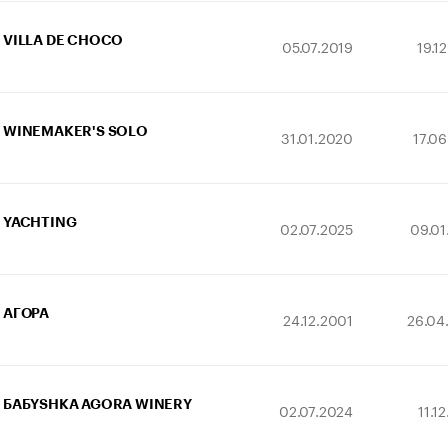
VILLA DE CHOCO
05.07.2019
19.1
WINEMAKER'S SOLO
31.01.2020
17.0
YACHTING
02.07.2025
09.01
АГОРА
24.12.2001
26.04
БАБYSHKA AGORA WINERY
02.07.2024
11.1