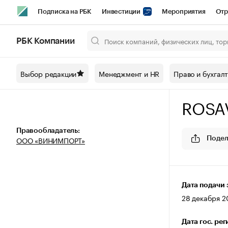
Подписка на РБК
Инвестиции
Мероприятия
Отр
Спорт
Школа управления РБК
РБК Образование
РБ
РБК Компании
Город
Стиль
Крипто
РБК Бизнес-среда
Дискусси
Выбор редакции
Менеджмент и HR
Право и бухгал
Спецпроекты СПб
Конференции СПб
Спецпроекты
ROSA
Технологии и медиа
Финансы
Рынок наличной валют
Правообладатель:
ООО «ВИНИМПОРТ»
Подел
Дата подачи 
28 декабря 20
Дата гос. ре