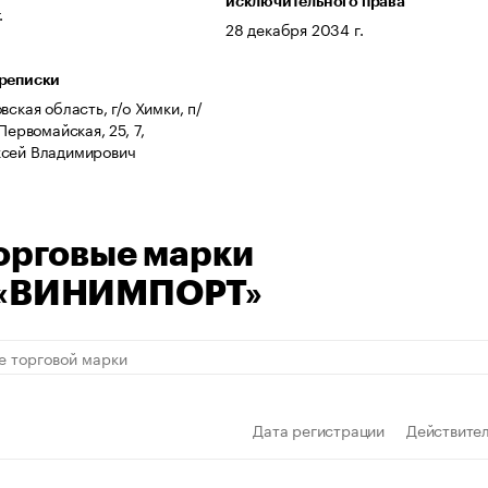
исключительного права
.
28 декабря 2034 г.
ереписки
вская область, г/о Химки, п/
 Первомайская, 25, 7,
ксей Владимирович
орговые марки
«ВИНИМПОРТ»
Дата регистрации
Действител