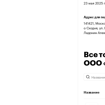
23 мая 2025 г
Адрес для п
141421, Моско
о Сходня, ул.
Ладонин Але
Все т
ООО 
Название