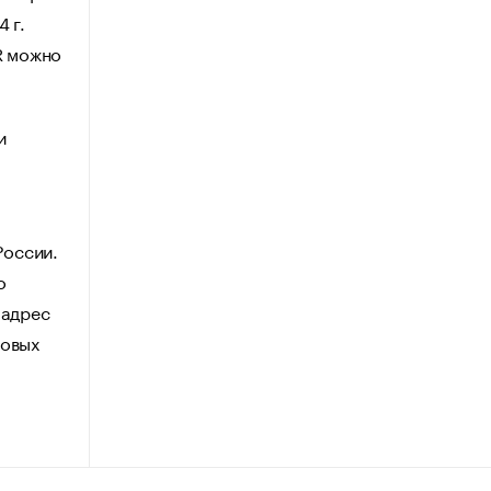
 г.
R можно
и
.
России.
о
 адрес
говых