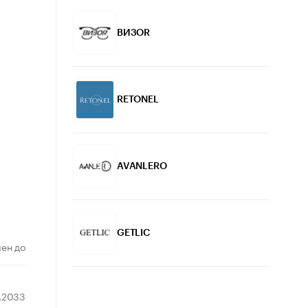
ВИЗОR
RETONEL
AVANLERO
GETLIC
ен до
1.2033