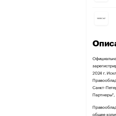
Опис
Официальна
зарегистрир
2024 г. Иск
Правооблад
Санкт-Петер
Партнеры",
Правооблад
общее коли