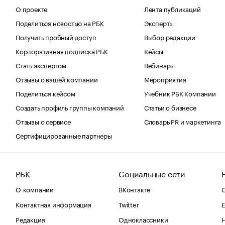
О проекте
Лента публикаций
Поделиться новостью на РБК
Эксперты
Получить пробный доступ
Выбор редакции
Корпоративная подписка РБК
Кейсы
Стать экспертом
Вебинары
Отзывы о вашей компании
Мероприятия
Поделиться кейсом
Учебник РБК Компании
Создать профиль группы компаний
Статьи о бизнесе
Отзывы о сервисе
Словарь PR и маркетинга
Сертифицированные партнеры
РБК
Социальные сети
О компании
ВКонтакте
С
Контактная информация
Twitter
Е
Редакция
Одноклассники