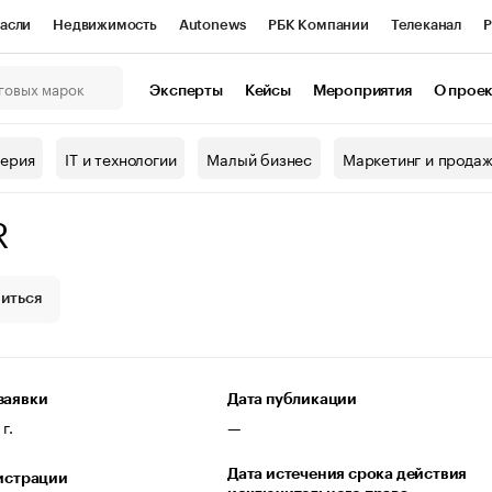
асли
Недвижимость
Autonews
РБК Компании
Телеканал
Р
К Курсы
РБК Life
Тренды
Визионеры
Национальные проекты
Эксперты
Кейсы
Мероприятия
О прое
онный клуб
Исследования
Кредитные рейтинги
Франшизы
Г
терия
IT и технологии
Малый бизнес
Маркетинг и прода
Проверка контрагентов
Политика
Экономика
Бизнес
R
ы
иться
заявки
Дата публикации
г.
—
Дата истечения срока действия
гистрации