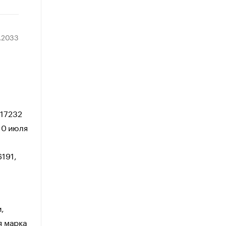
1.2033
117232
10 июля
191,
,
я марка