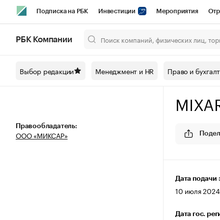
Подписка на РБК
Инвестиции
Мероприятия
Отр
Спорт
Школа управления РБК
РБК Образование
РБ
РБК Компании
Город
Стиль
Крипто
РБК Бизнес-среда
Дискусси
Выбор редакции
Менеджмент и HR
Право и бухгал
Спецпроекты СПб
Конференции СПб
Спецпроекты
MIXA
Технологии и медиа
Финансы
Рынок наличной валют
Правообладатель:
ООО «МИКСАР»
Подел
Дата подачи 
10 июля 2024 
Дата гос. ре