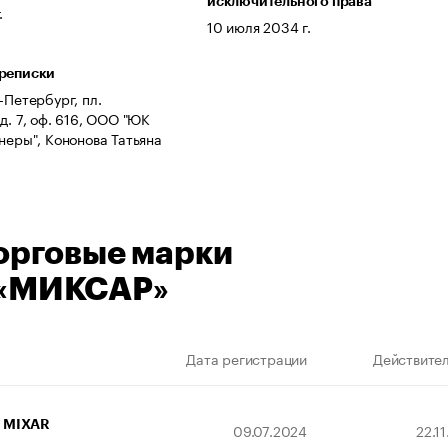
исключительного права
.
10 июля 2034 г.
ереписки
-Петербург, пл.
д. 7, оф. 616, ООО "ЮК
тнеры", Кононова Татьяна
орговые марки
«МИКСАР»
Дата регистрации
Действител
MIXAR
09.07.2024
22.1