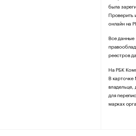
была зареги
Проверить 
онлайн на 
Все данные 
правооблад
реестров да
На РБК Ком
В карточке
владельце, 
для перепис
марках орг