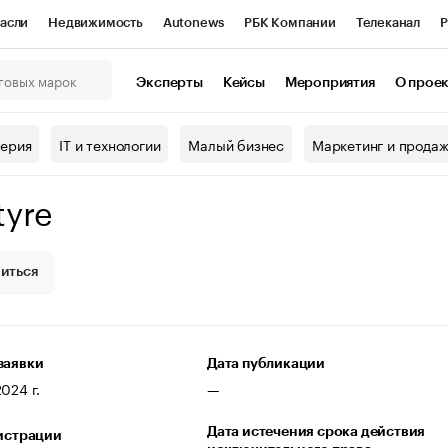
асли
Недвижимость
Autonews
РБК Компании
Телеканал
Р
К Курсы
РБК Life
Тренды
Визионеры
Национальные проекты
Эксперты
Кейсы
Мероприятия
О прое
онный клуб
Исследования
Кредитные рейтинги
Франшизы
Г
терия
IT и технологии
Малый бизнес
Маркетинг и прода
Проверка контрагентов
Политика
Экономика
Бизнес
tyre
ы
иться
заявки
Дата публикации
024 г.
—
Дата истечения срока действия
гистрации