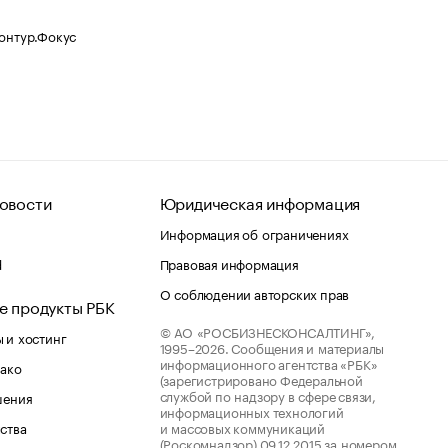
Контур.Фокус
овости
Юридическая информация
Информация об ограничениях
d
Правовая информация
О соблюдении авторских прав
е продукты РБК
© АО «РОСБИЗНЕСКОНСАЛТИНГ»,
 и хостинг
1995–2026.
Сообщения и материалы
информационного агентства «РБК»
лако
(зарегистрировано Федеральной
службой по надзору в сфере связи,
шения
информационных технологий
ства
и массовых коммуникаций
(Роскомнадзор) 09.12.2015 за номером