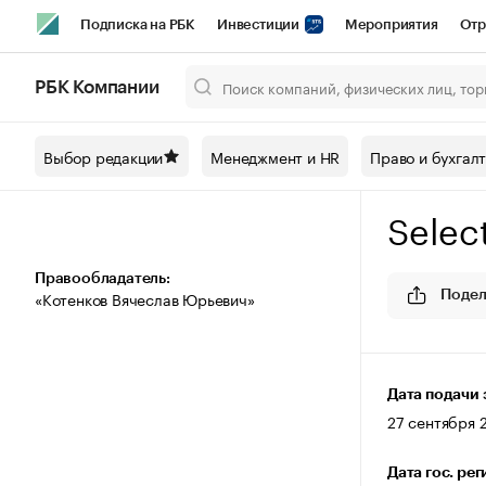
Подписка на РБК
Инвестиции
Мероприятия
Отр
Спорт
Школа управления РБК
РБК Образование
РБ
РБК Компании
Город
Стиль
Крипто
РБК Бизнес-среда
Дискусси
Выбор редакции
Менеджмент и HR
Право и бухгал
Спецпроекты СПб
Конференции СПб
Спецпроекты
Selec
Технологии и медиа
Финансы
Рынок наличной валют
Правообладатель:
«Котенков Вячеслав Юрьевич»
Подел
Дата подачи 
27 сентября 2
Дата гос. ре