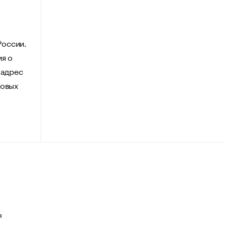
России.
ия о
 адрес
говых
я