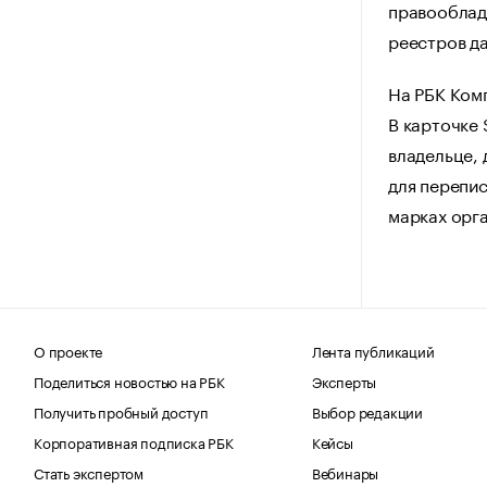
правооблад
реестров да
На РБК Ком
В карточке 
владельце, 
для перепис
марках орг
О проекте
Лента публикаций
Поделиться новостью на РБК
Эксперты
Получить пробный доступ
Выбор редакции
Корпоративная подписка РБК
Кейсы
Стать экспертом
Вебинары