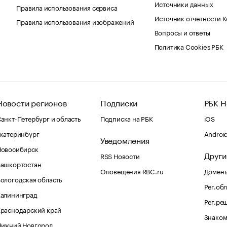
Источники данных
Правила использования сервиса
Источник отчетности 
Правила использования изображений
Вопросы и ответы
Политика Cookies РБК
Новости регионов
Подписки
РБК Н
анкт-Петербург и область
Подписка на РБК
iOS
катеринбург
Androi
Уведомления
Новосибирск
Други
RSS Новости
Башкортостан
Оповещения RBC.ru
Домены
ологодская область
Рег.об
Калининград
Рег.ре
раснодарский край
Знаком
Нижний Новгород